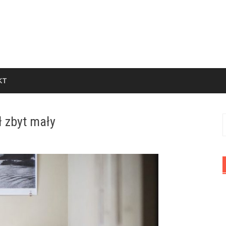
KT
ł zbyt mały
S