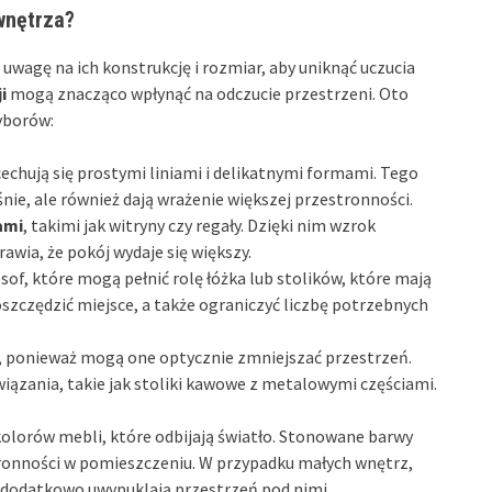
wnętrza?
wagę na ich konstrukcję i rozmiar, aby uniknąć uczucia
i
mogą znacząco wpłynąć na odczucie przestrzeni. Oto
yborów:
 cechują się prostymi liniami i delikatnymi formami. Tego
nie, ale również dają wrażenie większej przestronności.
ami
, takimi jak witryny czy regały. Dzięki nim wzrok
awia, że pokój wydaje się większy.
sof, które mogą pełnić rolę łóżka lub stolików, które mają
zczędzić miejsce, a także ograniczyć liczbę potrzebnych
i, ponieważ mogą one optycznie zmniejszać przestrzeń.
wiązania, takie jak stoliki kawowe z metalowymi częściami.
olorów mebli, które odbijają światło. Stonowane barwy
ronności w pomieszczeniu. W przypadku małych wnętrz,
e dodatkowo uwypuklają przestrzeń pod nimi.