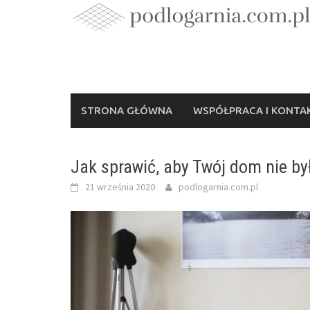
Skip
to
content
STRONA GŁÓWNA
WSPÓŁPRACA I KONTA
Jak sprawić, aby Twój dom nie by
21 września 2020
podlogarnia.com.pl