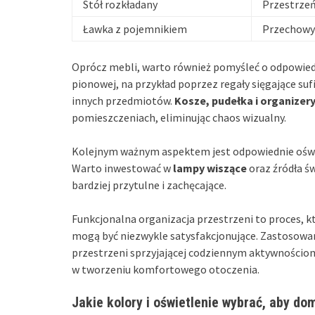
Stół rozkładany
Przestrzeń
Ławka z pojemnikiem
Przechowyw
Oprócz mebli, warto również pomyśleć o odpowie
pionowej, na przykład poprzez regały sięgające sufi
innych przedmiotów.
Kosze, pudełka i organizer
pomieszczeniach, eliminując chaos wizualny.
Kolejnym ważnym aspektem jest odpowiednie oświe
Warto inwestować w
lampy wiszące
oraz źródła św
bardziej przytulne i zachęcające.
Funkcjonalna organizacja przestrzeni to proces, 
mogą być niezwykle satysfakcjonujące. Zastosowa
przestrzeni sprzyjającej codziennym aktywnościom
w tworzeniu komfortowego otoczenia.
Jakie kolory i oświetlenie wybrać, aby d