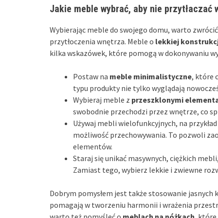
Jakie meble wybrać, aby nie przytłaczać 
Wybierając meble do swojego domu, warto zwrócić u
przytłoczenia wnętrza. Meble o
lekkiej konstrukcj
kilka wskazówek, które pomogą w dokonywaniu w
Postaw na
meble minimalistyczne
, które
typu produkty nie tylko wyglądają nowocześ
Wybieraj meble z
przeszklonymi element
swobodnie przechodzi przez wnętrze, co spr
Używaj mebli wielofunkcyjnych, na przykład 
możliwość przechowywania. To pozwoli zaos
elementów.
Staraj się unikać masywnych, ciężkich mebl
Zamiast tego, wybierz lekkie i zwiewne roz
Dobrym pomysłem jest także stosowanie jasnych k
pomagają w tworzeniu harmonii i wrażenia przest
warto też pomyśleć o
meblach na nóżkach
, któr