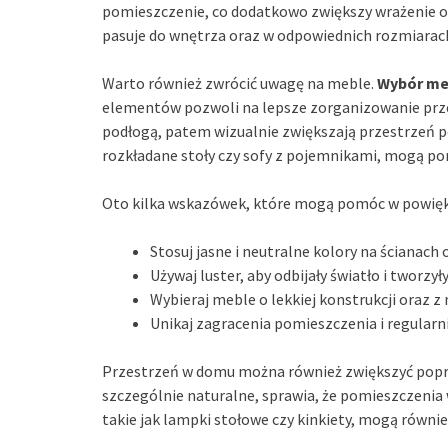
pomieszczenie, co dodatkowo zwiększy wrażenie otw
pasuje do wnętrza oraz w odpowiednich rozmiarac
Warto również zwrócić uwagę na meble.
Wybór meb
elementów pozwoli na lepsze zorganizowanie prze
podłogą, patem wizualnie zwiększają przestrzeń p
rozkładane stoły czy sofy z pojemnikami, mogą p
Oto kilka wskazówek, które mogą pomóc w powięk
Stosuj jasne i neutralne kolory na ścianach
Używaj luster, aby odbijały światło i tworzy
Wybieraj meble o lekkiej konstrukcji oraz z
Unikaj zagracenia pomieszczenia i regularn
Przestrzeń w domu można również zwiększyć poprz
szczególnie naturalne, sprawia, że pomieszczenia w
takie jak lampki stołowe czy kinkiety, mogą również