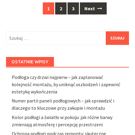
Posts
1
2
3
Next
navigation
Szukaj:
OSTATNIE WPISY
Podłoga czy drzwi najpierw – jak zaplanować
kolejność montażu, by uniknąć uszkodzeń i zapewnić
estetykę wykończenia
Numer partii paneli podłogowych – jak sprawdzić i
dlaczego to kluczowe przy zakupie i montażu
Kolor podłogi a światło w pokoju: jak różne barwy
zmieniają atmosferę i percepcję przestrzeni
Ochrona podłogi podczas remontu: skuteczne