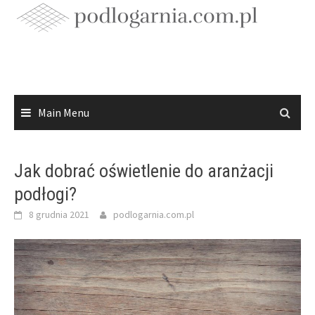
Skip
to
content
Main Menu
Jak dobrać oświetlenie do aranżacji
podłogi?
8 grudnia 2021
podlogarnia.com.pl