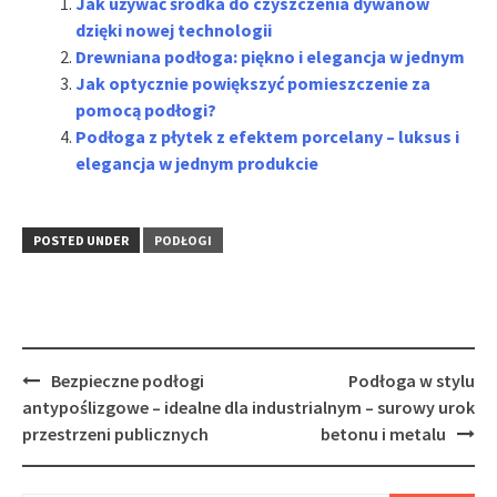
Jak używać środka do czyszczenia dywanów
dzięki nowej technologii
Drewniana podłoga: piękno i elegancja w jednym
Jak optycznie powiększyć pomieszczenie za
pomocą podłogi?
Podłoga z płytek z efektem porcelany – luksus i
elegancja w jednym produkcie
POSTED UNDER
PODŁOGI
Post
Bezpieczne podłogi
Podłoga w stylu
navigation
antypoślizgowe – idealne dla
industrialnym – surowy urok
przestrzeni publicznych
betonu i metalu