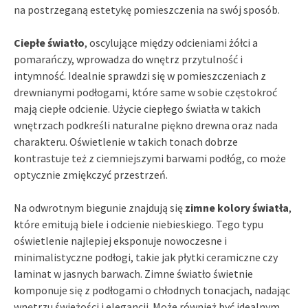
na postrzeganą estetykę pomieszczenia na swój sposób.
Ciepłe światło
, oscylujące między odcieniami żółci a
pomarańczy, wprowadza do wnętrz przytulność i
intymność. Idealnie sprawdzi się w pomieszczeniach z
drewnianymi podłogami, które same w sobie częstokroć
mają ciepłe odcienie. Użycie ciepłego światła w takich
wnętrzach podkreśli naturalne piękno drewna oraz nada
charakteru. Oświetlenie w takich tonach dobrze
kontrastuje też z ciemniejszymi barwami podłóg, co może
optycznie zmiękczyć przestrzeń.
Na odwrotnym biegunie znajdują się
zimne kolory światła
,
które emitują biele i odcienie niebieskiego. Tego typu
oświetlenie najlepiej eksponuje nowoczesne i
minimalistyczne podłogi, takie jak płytki ceramiczne czy
laminat w jasnych barwach. Zimne światło świetnie
komponuje się z podłogami o chłodnych tonacjach, nadając
wnętrzu świeżości i elegancji. Może również być idealnym