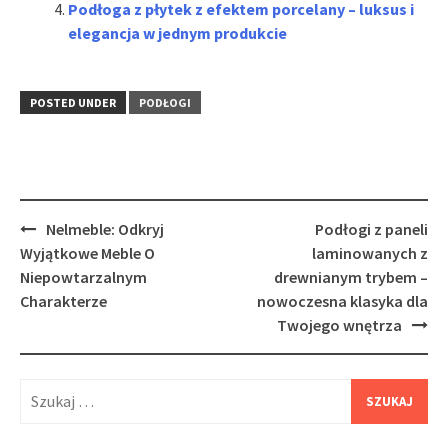
Podłoga z płytek z efektem porcelany – luksus i
elegancja w jednym produkcie
POSTED UNDER
PODŁOGI
Post
Nelmeble: Odkryj
Podłogi z paneli
navigation
Wyjątkowe Meble O
laminowanych z
Niepowtarzalnym
drewnianym trybem –
Charakterze
nowoczesna klasyka dla
Twojego wnętrza
Szukaj: