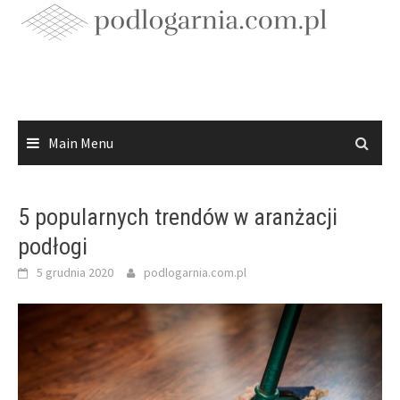
Skip
to
content
Main Menu
5 popularnych trendów w aranżacji
podłogi
5 grudnia 2020
podlogarnia.com.pl