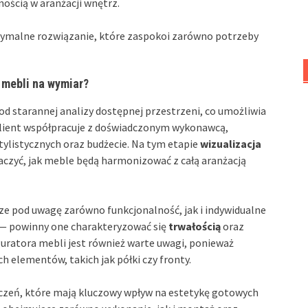
nością w aranżacji wnętrz.
tymalne rozwiązanie, które zaspokoi zarówno potrzeby
 mebli na wymiar?
d starannej analizy dostępnej przestrzeni, co umożliwia
Klient współpracuje z doświadczonym wykonawcą,
tylistycznych oraz budżecie. Na tym etapie
wizualizacja
aczyć, jak meble będą harmonizować z całą aranżacją
rze pod uwagę zarówno funkcjonalność, jak i indywidualne
 — powinny one charakteryzować się
trwałością
oraz
guratora mebli jest również warte uwagi, ponieważ
 elementów, takich jak półki czy fronty.
czeń, które mają kluczowy wpływ na estetykę gotowych