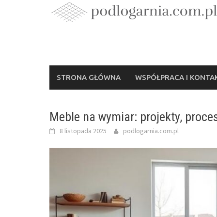
Skip
to
content
STRONA GŁÓWNA
WSPÓŁPRACA I KONTA
Meble na wymiar: projekty, proce
8 listopada 2025
podlogarnia.com.pl