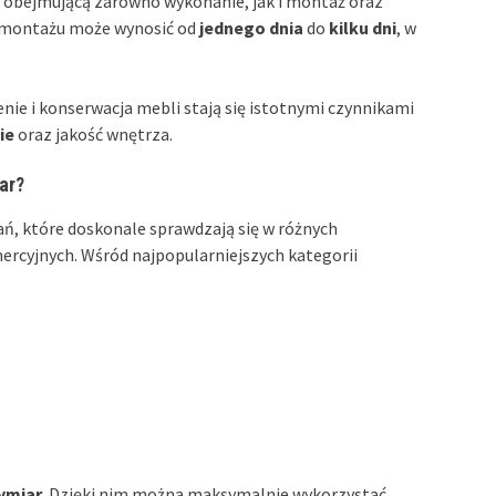
obejmującą zarówno wykonanie, jak i montaż oraz
 montażu może wynosić od
jednego dnia
do
kilku dni
, w
nie i konserwacja mebli stają się istotnymi czynnikami
ie
oraz jakość wnętrza.
ar?
ań, które doskonale sprawdzają się w różnych
ercyjnych. Wśród najpopularniejszych kategorii
ymiar
. Dzięki nim można maksymalnie wykorzystać