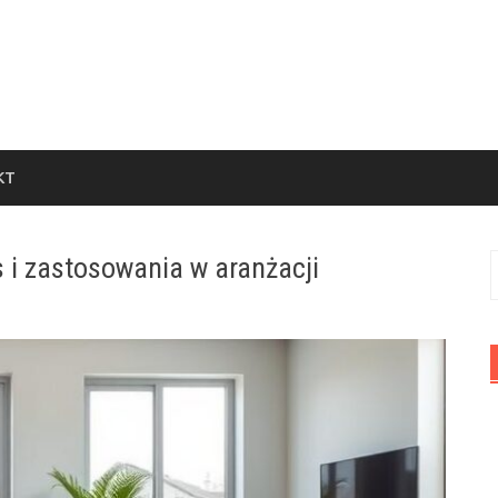
KT
s i zastosowania w aranżacji
S