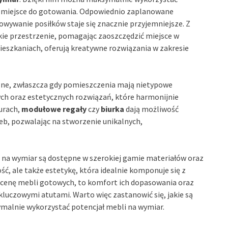
e miejsce do gotowania. Odpowiednio zaplanowane
wywanie posiłków staje się znacznie przyjemniejsze. Z
kie przestrzenie, pomagając zaoszczędzić miejsce w
ieszkaniach, oferują kreatywne rozwiązania w zakresie
czne, zwłaszcza gdy pomieszczenia mają nietypowe
ch oraz estetycznych rozwiązań, które harmonijnie
iurach,
modułowe regały
czy
biurka
dają możliwość
eb, pozwalając na stworzenie unikalnych,
 na wymiar są dostępne w szerokiej gamie materiałów oraz
ć, ale także estetykę, która idealnie komponuje się z
cenę mebli gotowych, to komfort ich dopasowania oraz
luczowymi atutami. Warto więc zastanowić się, jakie są
ymalnie wykorzystać potencjał mebli na wymiar.