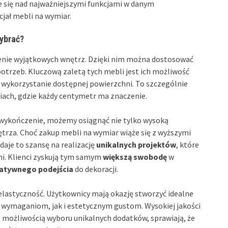
ie się nad najważniejszymi funkcjami w danym
jał mebli na wymiar.
wybrać?
nie wyjątkowych wnętrz. Dzięki nim można dostosować
potrzeb. Kluczową zaletą tych mebli jest ich możliwość
wykorzystanie dostępnej powierzchni. To szczególnie
ach, gdzie każdy centymetr ma znaczenie.
z wykończenie, możemy osiągnąć nie tylko wysoką
ętrza. Choć zakup mebli na wymiar wiąże się z wyższymi
aje to szansę na realizację
unikalnych projektów
, które
i. Klienci zyskują tym samym
większą swobodę
w
atywnego podejścia
do dekoracji.
 elastyczność. Użytkownicy mają okazję stworzyć idealne
 wymaganiom, jak i estetycznym gustom. Wysokiej jakości
z możliwością wyboru unikalnych dodatków, sprawiają, że