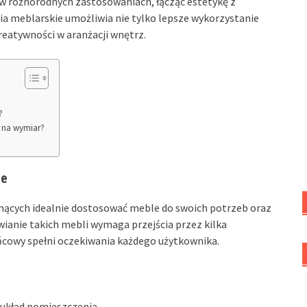
ę w różnorodnych zastosowaniach, łącząc estetykę z
ia meblarskie umożliwia nie tylko lepsze wykorzystanie
kreatywności w aranżacji wnętrz.
?
i na wymiar?
je
nących idealnie dostosować meble do swoich potrzeb oraz
anie takich mebli wymaga przejścia przez kilka
ńcowy spełni oczekiwania każdego użytkownika.
 układ pomieszczenia,