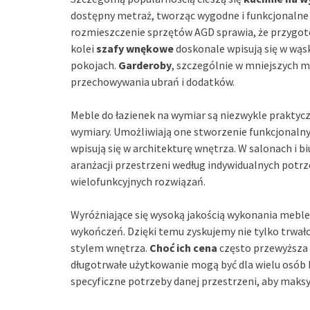
dostępny metraż, tworząc wygodne i funkcjonaln
rozmieszczenie sprzętów AGD sprawia, że przygoto
kolei
szafy wnękowe
doskonale wpisują się w wąs
pokojach.
Garderoby
, szczególnie w mniejszych m
przechowywania ubrań i dodatków.
Meble do łazienek na wymiar są niezwykle prakty
wymiary. Umożliwiają one stworzenie funkcjonalny
wpisują się w architekturę wnętrza. W salonach i b
aranżacji przestrzeni według indywidualnych potrz
wielofunkcyjnych rozwiązań.
Wyróżniające się wysoką jakością wykonania meble
wykończeń. Dzięki temu zyskujemy nie tylko trwałoś
stylem wnętrza.
Choć ich cena
często przewyższa 
długotrwałe użytkowanie mogą być dla wielu osób k
specyficzne potrzeby danej przestrzeni, aby maks