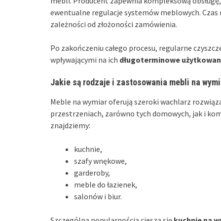
mebli. Producent zapewnia kompleksową obsługę, 
ewentualne regulacje systemów meblowych. Czas
zależności od złożoności zamówienia.
Po zakończeniu całego procesu, regularne czyszcze
wpływającymi na ich
długoterminowe użytkowan
Jakie są rodzaje i zastosowania mebli na wymi
Meble na wymiar oferują szeroki wachlarz rozwiąz
przestrzeniach, zarówno tych domowych, jak i kom
znajdziemy:
kuchnie,
szafy wnękowe,
garderoby,
meble do łazienek,
salonów i biur.
Szczególną popularnością cieszą się
kuchnie na w