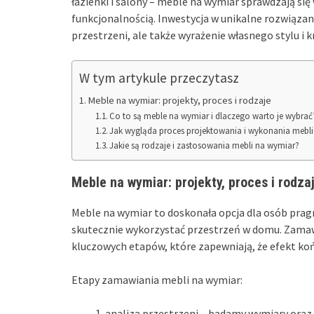
łazienki i salony – meble na wymiar sprawdzają si
funkcjonalnością. Inwestycja w unikalne rozwiązan
przestrzeni, ale także wyrażenie własnego stylu i 
W tym artykule przeczytasz
Meble na wymiar: projekty, proces i rodzaje
Co to są meble na wymiar i dlaczego warto je wybrać
Jak wygląda proces projektowania i wykonania mebl
Jakie są rodzaje i zastosowania mebli na wymiar?
Meble na wymiar: projekty, proces i rodza
Meble na wymiar to doskonała opcja dla osób prag
skutecznie wykorzystać przestrzeń w domu. Zamawi
kluczowych etapów, które zapewniają, że efekt ko
Etapy zamawiania mebli na wymiar:
analiza przestrzeni – badamy wymiary oraz