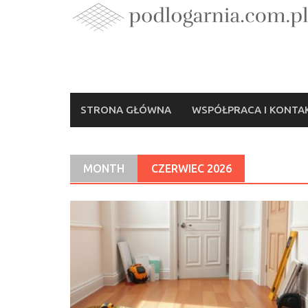
Skip
to
content
STRONA GŁÓWNA
WSPÓŁPRACA I KONTA
MONTH
CZERWIEC 2026