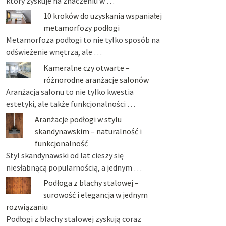
który zyskuje na znaczeniu w …
10 kroków do uzyskania wspaniałej
metamorfozy podłogi
Metamorfoza podłogi to nie tylko sposób na
odświeżenie wnętrza, ale …
Kameralne czy otwarte –
różnorodne aranżacje salonów
Aranżacja salonu to nie tylko kwestia
estetyki, ale także funkcjonalności …
Aranżacje podłogi w stylu
skandynawskim – naturalność i
funkcjonalność
Styl skandynawski od lat cieszy się
niesłabnącą popularnością, a jednym …
Podłoga z blachy stalowej –
surowość i elegancja w jednym
rozwiązaniu
Podłogi z blachy stalowej zyskują coraz