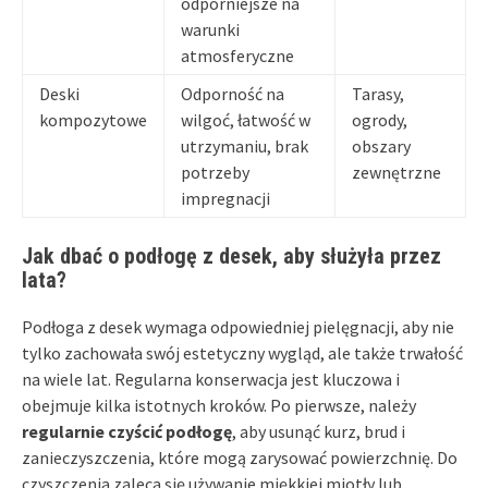
odporniejsze na
warunki
atmosferyczne
Deski
Odporność na
Tarasy,
kompozytowe
wilgoć, łatwość w
ogrody,
utrzymaniu, brak
obszary
potrzeby
zewnętrzne
impregnacji
Jak dbać o podłogę z desek, aby służyła przez
lata?
Podłoga z desek wymaga odpowiedniej pielęgnacji, aby nie
tylko zachowała swój estetyczny wygląd, ale także trwałość
na wiele lat. Regularna konserwacja jest kluczowa i
obejmuje kilka istotnych kroków. Po pierwsze, należy
regularnie czyścić podłogę
, aby usunąć kurz, brud i
zanieczyszczenia, które mogą zarysować powierzchnię. Do
czyszczenia zaleca się używanie miękkiej miotły lub