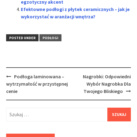
egzotyczny akcent
Efektowne podłogi z płytek ceramicznych – jak je
wykorzystać w aranżacji wnętrza?
POSTED UNDER
PODŁOGI
Post
Podłoga laminowana –
Nagrobki: Odpowiedni
navigation
wytrzymałość w przystępnej
Wybór Nagrobka Dla
cenie
Twojego Bliskiego
Szukaj: