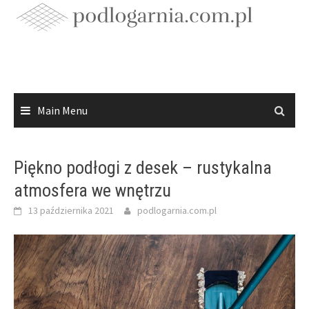
Skip
to
content
Main Menu
Piękno podłogi z desek – rustykalna
atmosfera we wnętrzu
13 października 2021
podlogarnia.com.pl