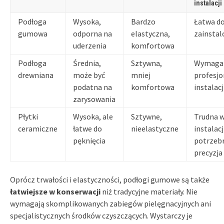
instalacji
Podłoga
Wysoka,
Bardzo
Łatwa d
gumowa
odporna na
elastyczna,
zainstal
uderzenia
komfortowa
Podłoga
Średnia,
Sztywna,
Wymaga
drewniana
może być
mniej
profesjo
podatna na
komfortowa
instalacj
zarysowania
Płytki
Wysoka, ale
Sztywne,
Trudna 
ceramiczne
łatwe do
nieelastyczne
instalacj
pęknięcia
potrzeb
precyzja
Oprócz trwałości i elastyczności, podłogi gumowe są także
łatwiejsze w konserwacji
niż tradycyjne materiały. Nie
wymagają skomplikowanych zabiegów pielęgnacyjnych ani
specjalistycznych środków czyszczących. Wystarczy je