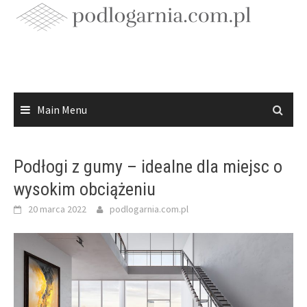
Skip
to
content
Main Menu
Podłogi z gumy – idealne dla miejsc o
wysokim obciążeniu
20 marca 2022
podlogarnia.com.pl