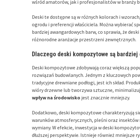
wśród amatorów, jak i profesjonalistów w branży 
Deski te dostępne są w różnych kolorach i wzorach
ogrodu i preferencji właściciela. Można wybierać s
bardziej awangardowych barw, co sprawia, że de
różnorodne aranżacje przestrzeni zewnętrznych.
Dlaczego deski kompozytowe są bardziej
Deski kompozytowe zdobywają coraz większą popul
rozwiązań budowlanych. Jednym z kluczowych powo
tradycyjne drewniane podłogi, jest ich skład. Prod
wióry drzewne lub tworzywa sztuczne, minimalizu
wpływ na środowisko
jest znacznie mniejszy.
Dodatkowo, deski kompozytowe charakteryzują s
warunków atmosferycznych, pleśni oraz insektów 
wymiany. W efekcie, inwestycja w deski kompozyt
dłuższej perspektywie. Istnieje również mniejsze 