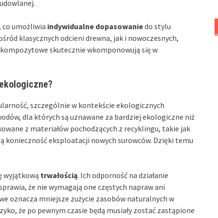
budowlanej.
, co umożliwia
indywidualne dopasowanie
do stylu
pośród klasycznych odcieni drewna, jak i nowoczesnych,
ski kompozytowe skutecznie wkomponowują się w
 ekologiczne?
arność, szczególnie w kontekście ekologicznych
dów, dla których są uznawane za bardziej ekologiczne niż
ukowane z materiałów pochodzących z recyklingu, takie jak
ją konieczność eksploatacji nowych surowców. Dzięki temu
ię wyjątkową
trwałością
. Ich odporność na działanie
sprawia, że nie wymagają one częstych napraw ani
owe oznacza mniejsze zużycie zasobów naturalnych w
ryzyko, że po pewnym czasie będą musiały zostać zastąpione