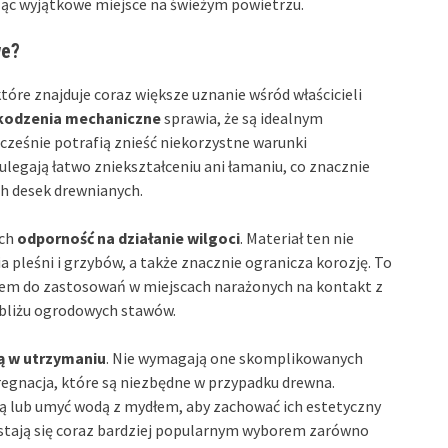
rząc wyjątkowe miejsce na świeżym powietrzu.
we?
re znajduje coraz większe uznanie wśród właścicieli
kodzenia mechaniczne
sprawia, że są idealnym
ześnie potrafią znieść niekorzystne warunki
 ulegają łatwo zniekształceniu ani łamaniu, co znacznie
ch desek drewnianych.
ich
odporność na działanie wilgoci
. Materiał ten nie
 pleśni i grzybów, a także znacznie ogranicza korozję. To
rem do zastosowań w miejscach narażonych na kontakt z
obliżu ogrodowych stawów.
ą w utrzymaniu
. Nie wymagają one skomplikowanych
regnacja, które są niezbędne w przypadku drewna.
ką lub umyć wodą z mydłem, aby zachować ich estetyczny
, stają się coraz bardziej popularnym wyborem zarówno