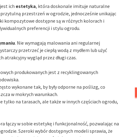
est ich
estetyka
, która doskonale imituje naturalne
przytulną przestrzeń w ogrodzie, jednocześnie unikając
ki kompozytowe dostępne są w różnych kolorach i
widualnych preferencji i stylu ogrodu.
zymaniu
. Nie wymagają malowania ani regularnej
Wystarczy przetrzeć je ciepłą wodą z mydłem lub użyć
h atrakcyjny wygląd przez długi czas.
owych produkowanych jest z recyklingowanych
rodowiska.
sto wykonane tak, by były odporne na poślizg, co
szcza w mokrych warunkach.
 tylko na tarasach, ale także w innych częściach ogrodu,
a łączy w sobie estetykę i funkcjonalność, pozwalając na
ogrodzie. Szeroki wybór dostępnych modeli sprawia, że