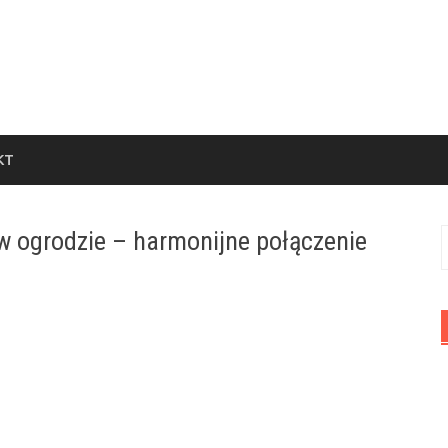
KT
 ogrodzie – harmonijne połączenie
S