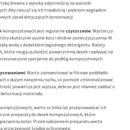
etykę drewna z wysoką odpornością na warunki
h. Aby cieszyć się ich trwałością i pięknym wyglądem
owych zasad dotyczących konserwacji.
ek kompozytowych jest regularne
czyszczenie
. Wystarczy
tóry skutecznie usunie kurz i drobne zanieczyszczenia. W
iepłą wodą z dodatkiem łagodnego detergentu. Należy
, które mogą uszkodzić powierzchnię desek i wpływać na
ce przeznaczone specjalnie do podłóg kompozytowych.
rysowaniami
. Warto zainwestować w filcowe podkładki
ach o dużym natężeniu ruchu, co pomoże zminimalizować
tność powietrza jest wyższa, dobrze jest również zadbać o
deformacji materiału.
 kompozytowych, warto co kilka lat przeprowadzać ich
styczne preparaty do desek kompozytowych, które
pierwotny kolor. Przed nałożeniem preparatu warto
ną przyczepność środka ochronnego.