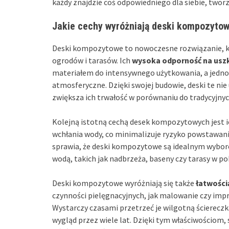
każdy znajdzie coś odpowiedniego dla siebie, two
Jakie cechy wyróżniają deski kompozyto
Deski kompozytowe to nowoczesne rozwiązanie, któ
ogrodów i tarasów. Ich
wysoka odporność na usz
materiałem do intensywnego użytkowania, a jednoc
atmosferyczne. Dzięki swojej budowie, deski te nie
zwiększa ich trwałość w porównaniu do tradycyjny
Kolejną istotną cechą desek kompozytowych jest 
wchłania wody, co minimalizuje ryzyko powstawania
sprawia, że deski kompozytowe są idealnym wybo
wodą, takich jak nadbrzeża, baseny czy tarasy w p
Deski kompozytowe wyróżniają się także
łatwości
czynności pielęgnacyjnych, jak malowanie czy imp
Wystarczy czasami przetrzeć je wilgotną ścierecz
wygląd przez wiele lat. Dzięki tym właściwościom