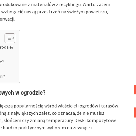
produkowane z materiałów z recyklingu. Warto zatem
gą wzbogacić naszą przestrzeń na świeżym powietrzu,
erwacji.
rodzie?
e?
mi?
owych w ogrodzie?
ększą popularnością wśród właścicieli ogrodów i tarasów.
dną z największych zalet, co oznacza, że nie musisz
m, słońcem czy zmianą temperatury. Deski kompozytowe
yni je bardzo praktycznym wyborem na zewnątrz.