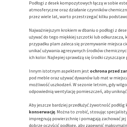
Podłogi z desek kompozytowych łączą w sobie est
atmosferyczne oraz działanie czynników chemicznyc
przez wiele lat, warto przestrzegać kilku podstaw
Najważniejszym krokiem w dbaniu o podłogi z des
używać do tego miękkiej szczotki lub odkurzacza, k
przypadku plam zaleca się przemywanie miejsca c
unikać używania agresywnych środków chemicznych
ich kolor. Najlepiej sprawdzą się środki czyszczą
Innym istotnym aspektem jest
ochrona przed za
pod meble oraz używać dywanów lub mat w miejsc
możliwość uszkodzeń. W sezonie letnim, gdy wilgo
odpowiednią wentylację pomieszczeń, aby uniknąć 
Aby jeszcze bardziej przedłużyć żywotność podłóg
konserwację
. Można to zrobić, stosując specjali
impregnują powierzchnię i pomagają zachować jej 
dobrze oczyścić podłogę, aby zapewnić maksymal