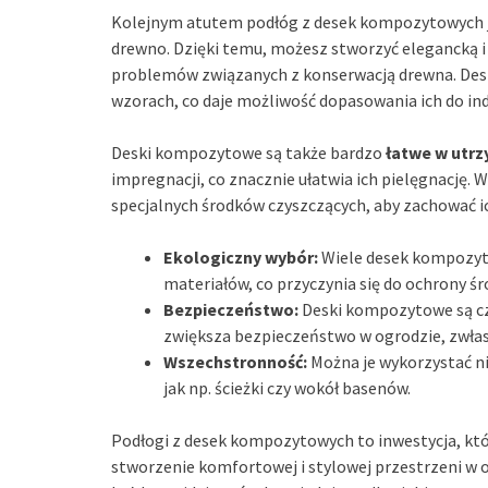
Kolejnym atutem podłóg z desek kompozytowych j
drewno. Dzięki temu, możesz stworzyć elegancką i 
problemów związanych z konserwacją drewna. Des
wzorach, co daje możliwość dopasowania ich do indy
Deski kompozytowe są także bardzo
łatwe w utr
impregnacji, co znacznie ułatwia ich pielęgnację. 
specjalnych środków czyszczących, aby zachować ic
Ekologiczny wybór:
Wiele desek kompozyt
materiałów, co przyczynia się do ochrony ś
Bezpieczeństwo:
Deski kompozytowe są czę
zwiększa bezpieczeństwo w ogrodzie, zwła
Wszechstronność:
Można je wykorzystać nie
jak np. ścieżki czy wokół basenów.
Podłogi z desek kompozytowych to inwestycja, któr
stworzenie komfortowej i stylowej przestrzeni w 