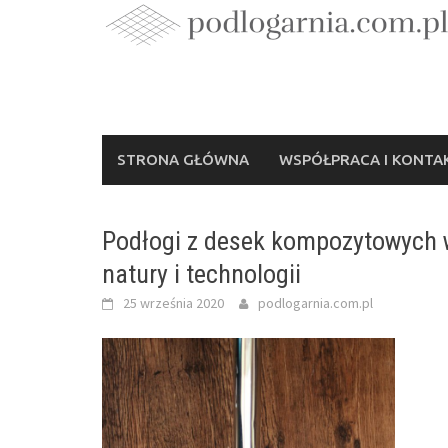
Skip
to
content
STRONA GŁÓWNA
WSPÓŁPRACA I KONTA
Podłogi z desek kompozytowych w
natury i technologii
25 września 2020
podlogarnia.com.pl