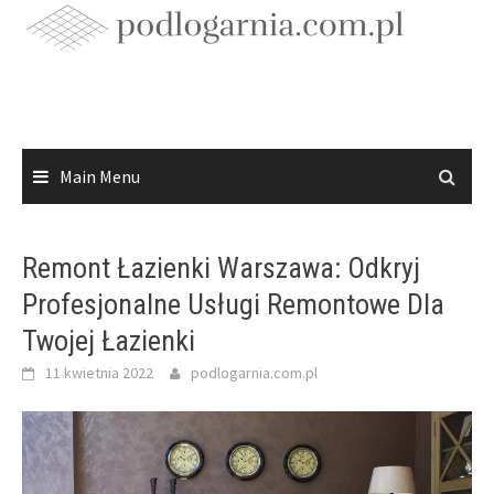
Skip
to
content
Main Menu
Remont Łazienki Warszawa: Odkryj
Profesjonalne Usługi Remontowe Dla
Twojej Łazienki
11 kwietnia 2022
podlogarnia.com.pl