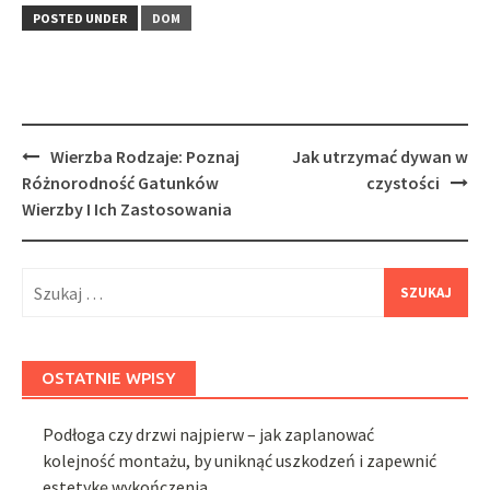
POSTED UNDER
DOM
Post
Wierzba Rodzaje: Poznaj
Jak utrzymać dywan w
navigation
Różnorodność Gatunków
czystości
Wierzby I Ich Zastosowania
Szukaj:
OSTATNIE WPISY
Podłoga czy drzwi najpierw – jak zaplanować
kolejność montażu, by uniknąć uszkodzeń i zapewnić
estetykę wykończenia