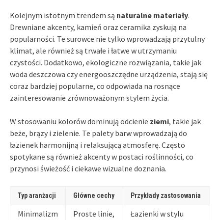
Kolejnym istotnym trendem są
naturalne materiały
.
Drewniane akcenty, kamień oraz ceramika zyskują na
popularności. Te surowce nie tylko wprowadzają przytulny
klimat, ale również są trwałe i łatwe w utrzymaniu
czystości. Dodatkowo, ekologiczne rozwiązania, takie jak
woda deszczowa czy energooszczędne urządzenia, stają się
coraz bardziej popularne, co odpowiada na rosnące
zainteresowanie zrównoważonym stylem życia.
W stosowaniu kolorów dominują odcienie
ziemi
, takie jak
beże, brązy i zielenie. Te palety barw wprowadzają do
łazienek harmonijną i relaksującą atmosferę. Często
spotykane są również akcenty w postaci roślinności, co
przynosi świeżość i ciekawe wizualne doznania.
Typ aranżacji
Główne cechy
Przykłady zastosowania
Minimalizm
Proste linie,
Łazienki w stylu