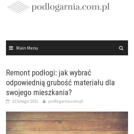
Skip
to
content
Main Menu
Remont podłogi: jak wybrać
odpowiednią grubość materiału dla
swojego mieszkania?
22 lutego 2021
podlogarnia.com.pl