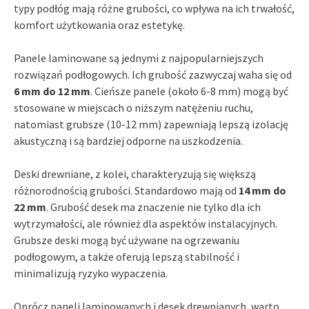
typy podłóg mają różne grubości, co wpływa na ich trwałość,
komfort użytkowania oraz estetykę.
Panele laminowane są jednymi z najpopularniejszych
rozwiązań podłogowych. Ich grubość zazwyczaj waha się od
6 mm do 12 mm
. Cieńsze panele (około 6-8 mm) mogą być
stosowane w miejscach o niższym natężeniu ruchu,
natomiast grubsze (10-12 mm) zapewniają lepszą izolację
akustyczną i są bardziej odporne na uszkodzenia.
Deski drewniane, z kolei, charakteryzują się większą
różnorodnością grubości. Standardowo mają od
14 mm do
22 mm
. Grubość desek ma znaczenie nie tylko dla ich
wytrzymałości, ale również dla aspektów instalacyjnych.
Grubsze deski mogą być używane na ogrzewaniu
podłogowym, a także oferują lepszą stabilność i
minimalizują ryzyko wypaczenia.
Oprócz paneli laminowanych i desek drewnianych, warto