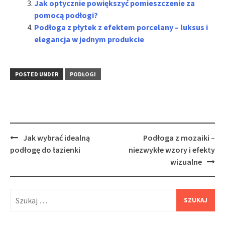
Jak optycznie powiększyć pomieszczenie za
pomocą podłogi?
Podłoga z płytek z efektem porcelany – luksus i
elegancja w jednym produkcie
POSTED UNDER
PODŁOGI
Post
Jak wybrać idealną
Podłoga z mozaiki –
navigation
podłogę do łazienki
niezwykłe wzory i efekty
wizualne
Szukaj: