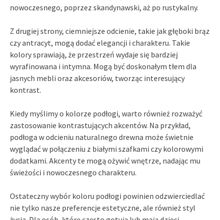
nowoczesnego, poprzez skandynawski, aż po rustykalny.
Z drugiej strony, ciemniejsze odcienie, takie jak głęboki brąz
czy antracyt, mogą dodać elegancji i charakteru. Takie
kolory sprawiają, że przestrzeń wydaje się bardziej
wyrafinowana i intymna. Mogą być doskonałym tłem dla
jasnych mebli oraz akcesoriów, tworząc interesujący
kontrast.
Kiedy myślimy o kolorze podłogi, warto również rozważyć
zastosowanie kontrastujących akcentów. Na przykład,
podłoga w odcieniu naturalnego drewna może świetnie
wyglądać w połączeniu z białymi szafkami czy kolorowymi
dodatkami. Akcenty te mogą ożywić wnętrze, nadając mu
świeżości i nowoczesnego charakteru.
Ostateczny wybór koloru podłogi powinien odzwierciedlać
nie tylko nasze preferencje estetyczne, ale również styl
życia. Dla osób, które często gotują lub mają dzieci,