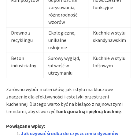
zarysowania,
funkcyjne
różnorodność
wzorów
Drewno z
Ekologiczne,
Kuchnie w stylu
recyklingu
unikalne
skandynawskim
usłojenie
Beton
Surowy wygląd,
Kuchnie w stylu
industrialny
łatwość w
loftowym
utrzymaniu
Zarówno wybór materiałów, jak i stylu ma kluczowe
znaczenie dla efektywności i estetyki przestrzeni
kuchennej. Dlatego warto być na bieżąco z najnowszymi
trendami, aby stworzyć
funkcjonalną i piękną kuchnię
.
Powiązane wpisy:
Jak używać środka do czyszczenia dywanów