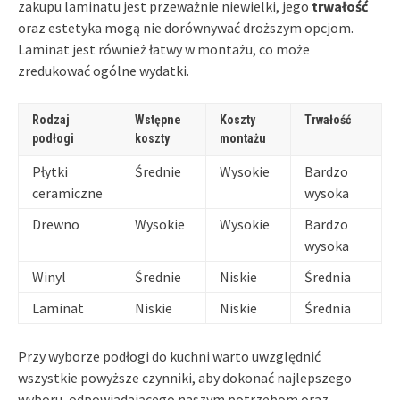
zakupu laminatu jest przeważnie niewielki, jego
trwałość
oraz estetyka mogą nie dorównywać droższym opcjom.
Laminat jest również łatwy w montażu, co może
zredukować ogólne wydatki.
Rodzaj
Wstępne
Koszty
Trwałość
podłogi
koszty
montażu
Płytki
Średnie
Wysokie
Bardzo
ceramiczne
wysoka
Drewno
Wysokie
Wysokie
Bardzo
wysoka
Winyl
Średnie
Niskie
Średnia
Laminat
Niskie
Niskie
Średnia
Przy wyborze podłogi do kuchni warto uwzględnić
wszystkie powyższe czynniki, aby dokonać najlepszego
wyboru, odpowiadającego naszym potrzebom oraz