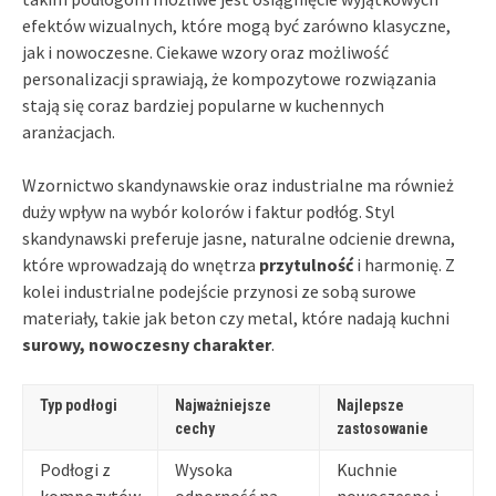
efektów wizualnych, które mogą być zarówno klasyczne,
jak i nowoczesne. Ciekawe wzory oraz możliwość
personalizacji sprawiają, że kompozytowe rozwiązania
stają się coraz bardziej popularne w kuchennych
aranżacjach.
Wzornictwo skandynawskie oraz industrialne ma również
duży wpływ na wybór kolorów i faktur podłóg. Styl
skandynawski preferuje jasne, naturalne odcienie drewna,
które wprowadzają do wnętrza
przytulność
i harmonię. Z
kolei industrialne podejście przynosi ze sobą surowe
materiały, takie jak beton czy metal, które nadają kuchni
surowy, nowoczesny charakter
.
Typ podłogi
Najważniejsze
Najlepsze
cechy
zastosowanie
Podłogi z
Wysoka
Kuchnie
kompozytów
odporność na
nowoczesne i