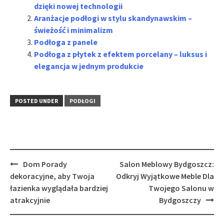
dzięki nowej technologii
Aranżacje podłogi w stylu skandynawskim –
świeżość i minimalizm
Podłoga z panele
Podłoga z płytek z efektem porcelany – luksus i
elegancja w jednym produkcie
POSTED UNDER
PODŁOGI
Post
Dom Porady
Salon Meblowy Bydgoszcz:
navigation
dekoracyjne, aby Twoja
Odkryj Wyjątkowe Meble Dla
łazienka wyglądała bardziej
Twojego Salonu w
atrakcyjnie
Bydgoszczy