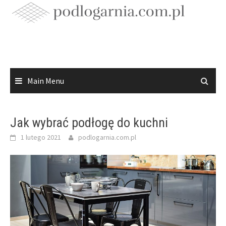
Skip
to
content
Main Menu
Jak wybrać podłogę do kuchni
1 lutego 2021
podlogarnia.com.pl