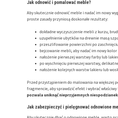
Jak odnowić i pomalować meble?
Aby skutecznie odnowić meble i nadać im nowy wyg
proste zasady przyniosą doskonałe rezultaty:
dokładne wyczyszczenie mebli z kurzu, brud
uzupełnienie ubytków na drewnie masą szp
przeszlifowanie powierzchni po zaschnięciu
bejcowanie mebli, aby nadać im nowy kolor 
nałożenie pierwszej warstwy farby lub lakie
po wyschnięciu pierwszej warstwy, delikatn
nałożenie kolejnych warstw lakieru lub wos
Przed przystąpieniem do malowania na większej p
fragmencie, aby sprawdzić efekt i wybrać właściwy 
pozwala uniknąć nieprzyjemnych niespodzianek
Jak zabezpieczyć i pielęgnować odnowione me
Aby skutecznie dbać o odnowione meble, warto prz