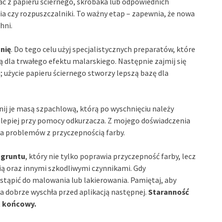
ać z papieru ściernego, skrobaka lub odpowiednich
ia czy rozpuszczalniki. To ważny etap – zapewnia, że nowa
hni.
nię
. Do tego celu użyj specjalistycznych preparatów, które
dla trwałego efektu malarskiego. Następnie zajmij się
; użycie papieru ściernego stworzy lepszą bazę dla
ij je masą szpachlową, którą po wyschnięciu należy
ajlepiej przy pomocy odkurzacza. Z mojego doświadczenia
cia problemów z przyczepnością farby.
 gruntu
, który nie tylko poprawia przyczepność farby, lecz
ią oraz innymi szkodliwymi czynnikami. Gdy
tąpić do malowania lub lakierowania. Pamiętaj, aby
żda dobrze wyschła przed aplikacją następnej.
Staranność
t końcowy.