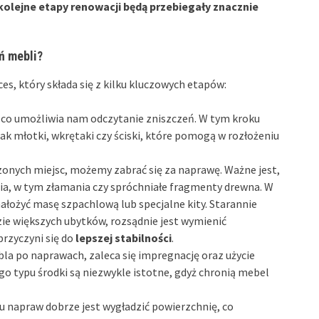
kolejne etapy renowacji będą przebiegały znacznie
ń mebli?
es, który składa się z kilku kluczowych etapów:
co umożliwia nam odczytanie zniszczeń. W tym kroku
jak młotki, wkrętaki czy ściski, które pomogą w rozłożeniu
onych miejsc, możemy zabrać się za naprawę. Ważne jest,
a, w tym złamania czy spróchniałe fragmenty drewna. W
nałożyć masę szpachlową lub specjalne kity. Starannie
ie większych ubytków, rozsądnie jest wymienić
rzyczyni się do
lepszej stabilności
.
la po naprawach, zaleca się impregnację oraz użycie
o typu środki są niezwykle istotne, gdyż chronią mebel
u napraw dobrze jest wygładzić powierzchnię, co