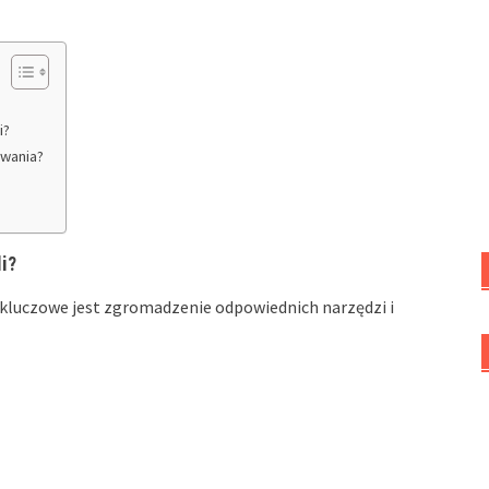
i?
owania?
i?
, kluczowe jest zgromadzenie odpowiednich narzędzi i