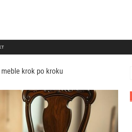
KT
 meble krok po kroku
S