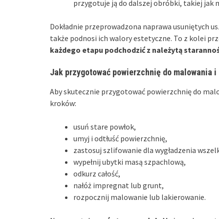
przygotuje ją do dalszej obróbki, takiej jak
Dokładnie przeprowadzona naprawa usuniętych usz
także podnosi ich walory estetyczne. To z kolei prz
każdego etapu podchodzić z należytą starannoś
Jak przygotować powierzchnię do malowania i 
Aby skutecznie przygotować powierzchnię do malo
kroków:
usuń stare powłok,
umyj i odtłuść powierzchnię,
zastosuj szlifowanie dla wygładzenia wszel
wypełnij ubytki masą szpachlową,
odkurz całość,
nałóż impregnat lub grunt,
rozpocznij malowanie lub lakierowanie.