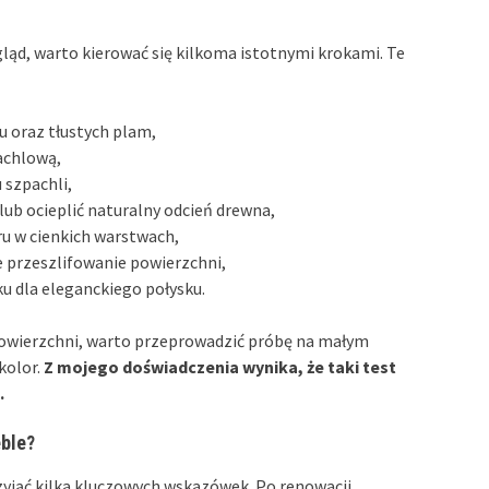
ląd, warto kierować się kilkoma istotnymi krokami. Te
u oraz tłustych plam,
achlową,
 szpachli,
lub ocieplić naturalny odcień drewna,
ru w cienkich warstwach,
e przeszlifowanie powierzchni,
ku dla eleganckiego połysku.
owierzchni, warto przeprowadzić próbę na małym
kolor.
Z mojego doświadczenia wynika, że taki test
.
ble?
yjąć kilka kluczowych wskazówek. Po renowacji