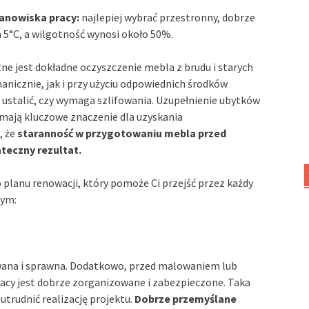
anowiska pracy:
najlepiej wybrać przestronny, dobrze
5°C, a wilgotność wynosi około 50%.
ne jest dokładne oczyszczenie mebla z brudu i starych
nicznie, jak i przy użyciu odpowiednich środków
 ustalić, czy wymaga szlifowania. Uzupełnienie ubytków
ają kluczowe znaczenie dla uzyskania
, że
staranność w przygotowaniu mebla przed
teczny rezultat.
lanu renowacji, który pomoże Ci przejść przez każdy
tym:
wana i sprawna. Dodatkowo, przed malowaniem lub
racy jest dobrze zorganizowane i zabezpieczone. Taka
utrudnić realizację projektu.
Dobrze przemyślane