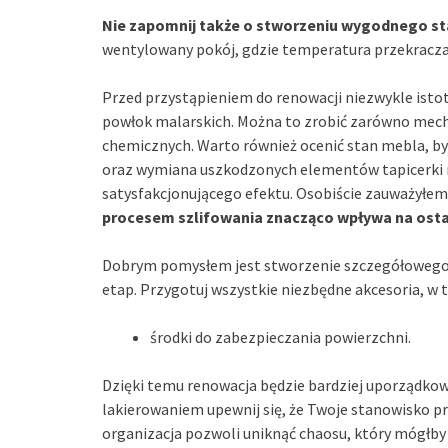
Nie zapomnij także o stworzeniu wygodnego st
wentylowany pokój, gdzie temperatura przekracza 
Przed przystąpieniem do renowacji niezwykle istot
powłok malarskich. Można to zrobić zarówno mecha
chemicznych. Warto również ocenić stan mebla, by
oraz wymiana uszkodzonych elementów tapicerki m
satysfakcjonującego efektu. Osobiście zauważyłem
procesem szlifowania znacząco wpływa na osta
Dobrym pomysłem jest stworzenie szczegółowego p
etap. Przygotuj wszystkie niezbędne akcesoria, w 
środki do zabezpieczania powierzchni.
Dzięki temu renowacja będzie bardziej uporządko
lakierowaniem upewnij się, że Twoje stanowisko p
organizacja pozwoli uniknąć chaosu, który mógłby 