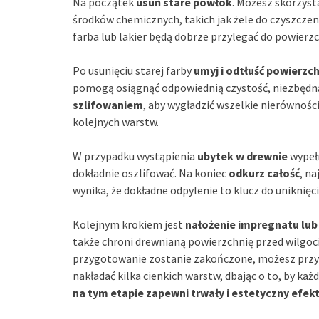
Na początek
usuń stare powłok
. Możesz skorzyst
środków chemicznych, takich jak żele do czyszczen
farba lub lakier będą dobrze przylegać do powierzc
Po usunięciu starej farby
umyj i odtłuść powierzch
pomogą osiągnąć odpowiednią czystość, niezbędną 
szlifowaniem
, aby wygładzić wszelkie nierówności
kolejnych warstw.
W przypadku wystąpienia
ubytek w drewnie
wypełn
dokładnie oszlifować. Na koniec
odkurz całość
, n
wynika, że dokładne odpylenie to klucz do uniknię
Kolejnym krokiem jest
nałożenie impregnatu lub
także chroni drewnianą powierzchnię przed wilgoc
przygotowanie zostanie zakończone, możesz przys
nakładać kilka cienkich warstw, dbając o to, by ka
na tym etapie zapewni trwały i estetyczny efek