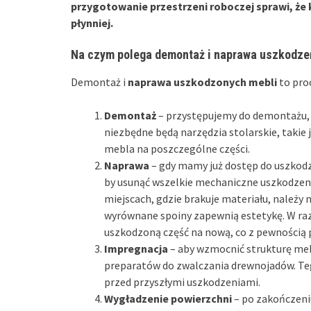
przygotowanie przestrzeni roboczej sprawi, że 
płynniej.
Na czym polega demontaż i naprawa uszkodze
Demontaż i
naprawa uszkodzonych mebli
to proc
Demontaż
– przystępujemy do demontażu, 
niezbędne będą narzędzia stolarskie, takie 
mebla na poszczególne części.
Naprawa
– gdy mamy już dostęp do uszkodz
by usunąć wszelkie mechaniczne uszkodzeni
miejscach, gdzie brakuje materiału, należy 
wyrównane spoiny zapewnią estetykę. W raz
uszkodzoną część na nową, co z pewnością p
Impregnacja
– aby wzmocnić strukturę meb
preparatów do zwalczania drewnojadów. Teg
przed przyszłymi uszkodzeniami.
Wygładzenie powierzchni
– po zakończeni