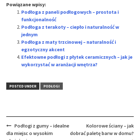
Powiązane wpisy:
Podłoga z paneli podłogowych – prostota i
funkcjonalność
Podłoga z terakoty – ciepło i naturalność w
jednym
Podłoga z maty trzcinowej – naturalność i
egzotyczny akcent
Efektowne podłogi z płytek ceramicznych – jak je
wykorzystać w aranżacji wnętrza?
POSTED UNDER
PODŁOGI
Post
Podłogi z gumy – idealne
Kolorowe ściany – jak
navigation
dla miejsc o wysokim
dobrać paletę barw w domu?