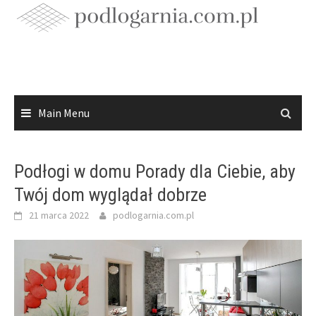
Skip
to
content
Main Menu
Podłogi w domu Porady dla Ciebie, aby
Twój dom wyglądał dobrze
21 marca 2022
podlogarnia.com.pl