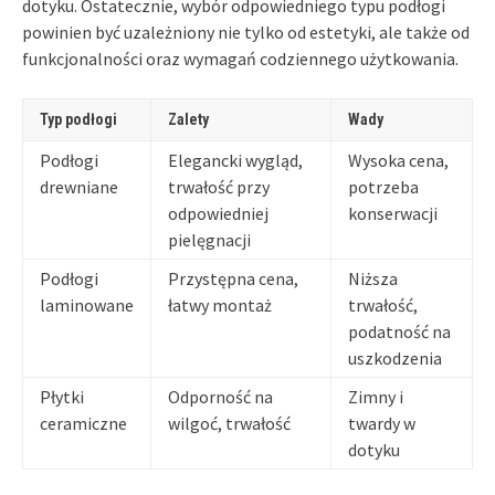
dotyku. Ostatecznie, wybór odpowiedniego typu podłogi
powinien być uzależniony nie tylko od estetyki, ale także od
funkcjonalności oraz wymagań codziennego użytkowania.
Typ podłogi
Zalety
Wady
Podłogi
Elegancki wygląd,
Wysoka cena,
drewniane
trwałość przy
potrzeba
odpowiedniej
konserwacji
pielęgnacji
Podłogi
Przystępna cena,
Niższa
laminowane
łatwy montaż
trwałość,
podatność na
uszkodzenia
Płytki
Odporność na
Zimny i
ceramiczne
wilgoć, trwałość
twardy w
dotyku