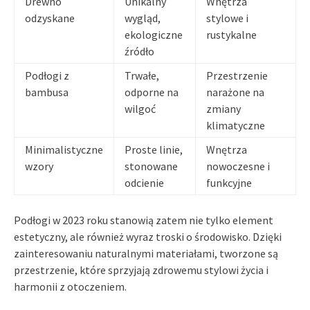
Drewno
Unikalny
Wnętrza
odzyskane
wygląd,
stylowe i
ekologiczne
rustykalne
źródło
Podłogi z
Trwałe,
Przestrzenie
bambusa
odporne na
narażone na
wilgoć
zmiany
klimatyczne
Minimalistyczne
Proste linie,
Wnętrza
wzory
stonowane
nowoczesne i
odcienie
funkcyjne
Podłogi w 2023 roku stanowią zatem nie tylko element
estetyczny, ale również wyraz troski o środowisko. Dzięki
zainteresowaniu naturalnymi materiałami, tworzone są
przestrzenie, które sprzyjają zdrowemu stylowi życia i
harmonii z otoczeniem.