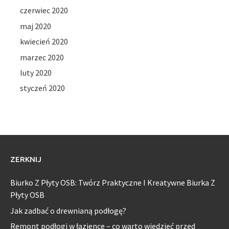
czerwiec 2020
maj 2020
kwiecień 2020
marzec 2020
luty 2020
styczeń 2020
ZERKNIJ
Biurko Z Płyty OSB: Twórz Praktyczne I Kreatywne Biurka Z
Płyty OSB
Jak zadbać o drewnianą podłogę?
Remont podłogi w łazience – co warto wiedzieć przed