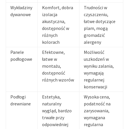
Wykładziny
Komfort, dobra
Trudności w
dywanowe
izolacja
czyszczeniu,
akustyczna,
łatwe dotyczące
dostępność w
plam, mogą
różnych
gromadzić
kolorach
alergeny
Panele
Efektowne,
Możliwość
podłogowe
łatwe w
uszkodzeń w
montażu,
wyniku zalania,
dostępność
wymagają
różnych wzorów
regularnej
konserwacji
Podłogi
Estetyka,
Wysoka cena,
drewniane
naturalny
podatność na
wygląd, bardzo
zarysowania,
trwałe przy
wymagana
odpowiedniej
regularna