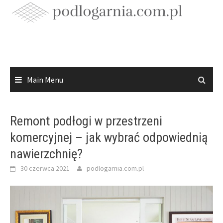
Skip
to
content
Main Menu
Remont podłogi w przestrzeni
komercyjnej – jak wybrać odpowiednią
nawierzchnię?
30 czerwca 2021
podlogarnia.com.pl