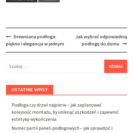
Post
Drewniana podłoga:
Jak wybrać odpowiednią
navigation
piękno i elegancja w jednym
podłogę do domu
Szukaj:
OSTATNIE WPISY
Podłoga czy drzwi najpierw – jak zaplanować
kolejność montażu, by uniknąć uszkodzeń i zapewnić
estetykę wykończenia
Numer partii paneli podłogowych – jak sprawdzić i