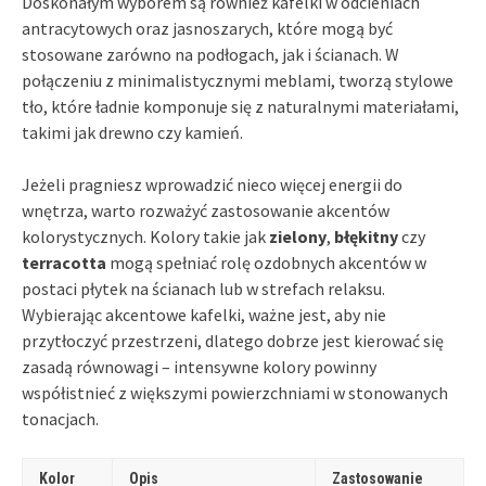
Doskonałym wyborem są również kafelki w odcieniach
antracytowych oraz jasnoszarych, które mogą być
stosowane zarówno na podłogach, jak i ścianach. W
połączeniu z minimalistycznymi meblami, tworzą stylowe
tło, które ładnie komponuje się z naturalnymi materiałami,
takimi jak drewno czy kamień.
Jeżeli pragniesz wprowadzić nieco więcej energii do
wnętrza, warto rozważyć zastosowanie akcentów
kolorystycznych. Kolory takie jak
zielony
,
błękitny
czy
terracotta
mogą spełniać rolę ozdobnych akcentów w
postaci płytek na ścianach lub w strefach relaksu.
Wybierając akcentowe kafelki, ważne jest, aby nie
przytłoczyć przestrzeni, dlatego dobrze jest kierować się
zasadą równowagi – intensywne kolory powinny
współistnieć z większymi powierzchniami w stonowanych
tonacjach.
Kolor
Opis
Zastosowanie