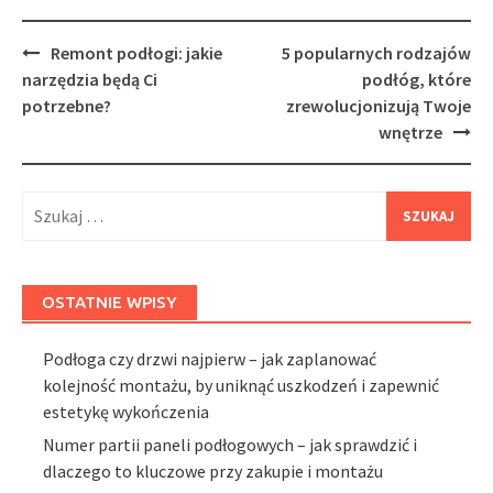
Post
Remont podłogi: jakie
5 popularnych rodzajów
navigation
narzędzia będą Ci
podłóg, które
potrzebne?
zrewolucjonizują Twoje
wnętrze
Szukaj:
OSTATNIE WPISY
Podłoga czy drzwi najpierw – jak zaplanować
kolejność montażu, by uniknąć uszkodzeń i zapewnić
estetykę wykończenia
Numer partii paneli podłogowych – jak sprawdzić i
dlaczego to kluczowe przy zakupie i montażu