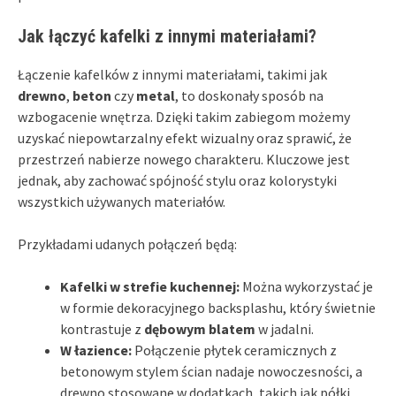
Jak łączyć kafelki z innymi materiałami?
Łączenie kafelków z innymi materiałami, takimi jak
drewno
,
beton
czy
metal
, to doskonały sposób na
wzbogacenie wnętrza. Dzięki takim zabiegom możemy
uzyskać niepowtarzalny efekt wizualny oraz sprawić, że
przestrzeń nabierze nowego charakteru. Kluczowe jest
jednak, aby zachować spójność stylu oraz kolorystyki
wszystkich używanych materiałów.
Przykładami udanych połączeń będą:
Kafelki w strefie kuchennej:
Można wykorzystać je
w formie dekoracyjnego backsplashu, który świetnie
kontrastuje z
dębowym blatem
w jadalni.
W łazience:
Połączenie płytek ceramicznych z
betonowym stylem ścian nadaje nowoczesności, a
drewno stosowane w dodatkach, takich jak półki,