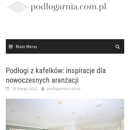
Skip
to
content
Main Menu
Podłogi z kafelków: inspiracje dla
nowoczesnych aranżacji
23 lutego 2022
podlogarnia.com.pl