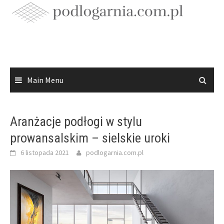
Skip
to
content
Main Menu
Aranżacje podłogi w stylu
prowansalskim – sielskie uroki
6 listopada 2021
podlogarnia.com.pl