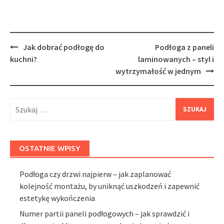
Post
Jak dobrać podłogę do
Podłoga z paneli
navigation
kuchni?
laminowanych – styl i
wytrzymałość w jednym
Szukaj:
OSTATNIE WPISY
Podłoga czy drzwi najpierw – jak zaplanować
kolejność montażu, by uniknąć uszkodzeń i zapewnić
estetykę wykończenia
Numer partii paneli podłogowych – jak sprawdzić i