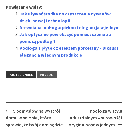
Powiązane wpisy:
Jak używać środka do czyszczenia dywanów
dzięki nowej technologii
Drewniana podłoga: piękno i elegancja w jednym
Jak optycznie powiększyć pomieszczenie za
pomocą podłogi?
Podłoga z płytek z efektem porcelany – luksus i
elegancja w jednym produkcie
POSTED UNDER
PODŁOGI
Post
9 pomysłów na wystrój
Podłoga w stylu
navigation
domu w salonie, które
industrialnym – surowość i
sprawią, że twój dom będzie
oryginalność w jednym