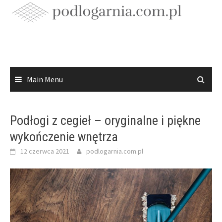
Skip
to
content
Main Menu
Podłogi z cegieł – oryginalne i piękne
wykończenie wnętrza
12 czerwca 2021
podlogarnia.com.pl