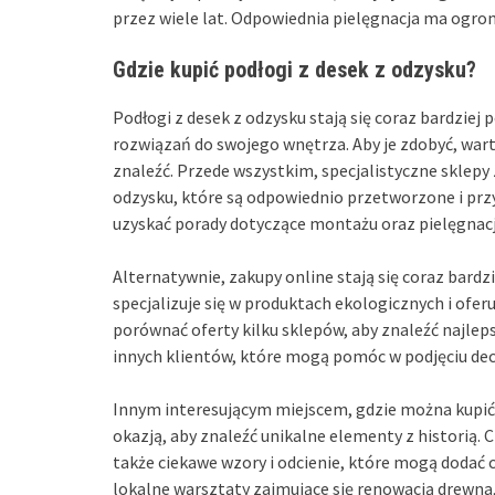
przez wiele lat. Odpowiednia pielęgnacja ma ogrom
Gdzie kupić podłogi z desek z odzysku?
Podłogi z desek z odzysku stają się coraz bardzie
rozwiązań do swojego wnętrza. Aby je zdobyć, wart
znaleźć. Przede wszystkim, specjalistyczne sklepy
odzysku, które są odpowiednio przetworzone i pr
uzyskać porady dotyczące montażu oraz pielęgnacj
Alternatywnie, zakupy online stają się coraz bar
specjalizuje się w produktach ekologicznych i ofer
porównać oferty kilku sklepów, aby znaleźć najleps
innych klientów, które mogą pomóc w podjęciu decy
Innym interesującym miejscem, gdzie można kupić d
okazją, aby znaleźć unikalne elementy z historią.
także ciekawe wzory i odcienie, które mogą dodać
lokalne warsztaty zajmujące się renowacją drewna,