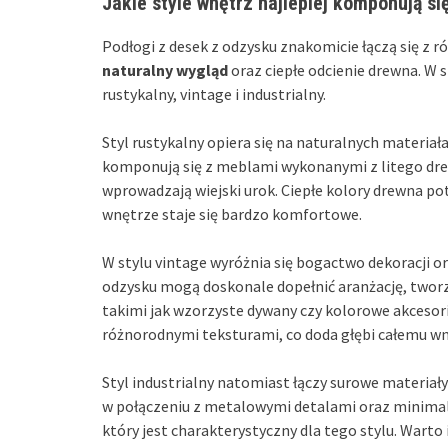
Jakie style wnętrz najlepiej komponują si
Podłogi z desek z odzysku znakomicie łączą się z 
naturalny wygląd
oraz ciepłe odcienie drewna. W s
rustykalny, vintage i industrialny.
Styl rustykalny opiera się na naturalnych materiał
komponują się z meblami wykonanymi z litego dre
wprowadzają wiejski urok. Ciepłe kolory drewna potę
wnętrze staje się bardzo komfortowe.
W stylu vintage wyróżnia się bogactwo dekoracji or
odzysku mogą doskonale dopełnić aranżację, twor
takimi jak wzorzyste dywany czy kolorowe akcesor
różnorodnymi teksturami, co doda głębi całemu wn
Styl industrialny natomiast łączy surowe materiał
w połączeniu z metalowymi detalami oraz minimal
który jest charakterystyczny dla tego stylu. Warto