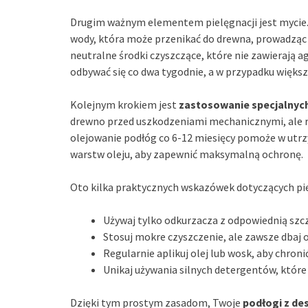
Drugim ważnym elementem pielęgnacji jest mycie. 
wody, która może przenikać do drewna, prowadząc 
neutralne środki czyszczące, które nie zawierają 
odbywać się co dwa tygodnie, a w przypadku większ
Kolejnym krokiem jest
zastosowanie specjalnyc
drewno przed uszkodzeniami mechanicznymi, ale r
olejowanie podłóg co 6-12 miesięcy pomoże w utrz
warstw oleju, aby zapewnić maksymalną ochronę.
Oto kilka praktycznych wskazówek dotyczących pie
Używaj tylko odkurzacza z odpowiednią szcz
Stosuj mokre czyszczenie, ale zawsze dbaj o
Regularnie aplikuj olej lub wosk, aby chroni
Unikaj używania silnych detergentów, któr
Dzięki tym prostym zasadom, Twoje
podłogi z de