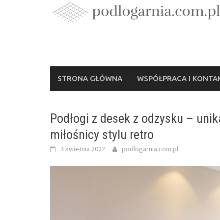
Skip
to
content
STRONA GŁÓWNA
WSPÓŁPRACA I KONTA
Podłogi z desek z odzysku – unik
miłośnicy stylu retro
3 kwietnia 2022
podlogarnia.com.pl