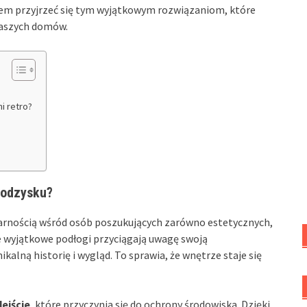
atem przyjrzeć się tym wyjątkowym rozwiązaniom, które
naszych domów.
i retro?
 odzysku?
ularnością wśród osób poszukujących zarówno estetycznych,
e wyjątkowe podłogi przyciągają uwagę swoją
kalną historię i wygląd. To sprawia, że wnętrze staje się
ejście
, które przyczynia się do ochrony środowiska. Dzięki