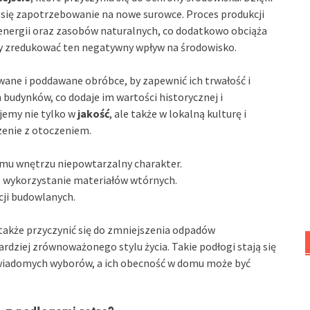
a się zapotrzebowanie na nowe surowce. Proces produkcji
energii oraz zasobów naturalnych, co dodatkowo obciąża
my zredukować ten negatywny wpływ na środowisko.
wane i poddawane obróbce, by zapewnić ich trwałość i
h budynków, co dodaje im wartości historycznej i
ujemy nie tylko w
jakość
, ale także w lokalną kulturę i
czenie z otoczeniem.
demu wnętrzu niepowtarzalny charakter.
 wykorzystanie materiałów wtórnych.
cji budowlanych.
 także przyczynić się do zmniejszenia odpadów
rdziej zrównoważonego stylu życia. Takie podłogi stają się
i świadomych wyborów, a ich obecność w domu może być