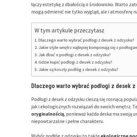
łączy estetykę z dbałością o środowisko. Warto z
mogą odmienić nie tylko wygląd, ale i atmosferę 
W tym artykule przeczytasz
Dlaczego warto wybrać podłogi z desek z odzysku?
Jakie style wnętrz najlepiej komponują się z podłogam
Jak dbać o podłogi z desek z odzysku?
Gdzie kupić podłogi z desek z odzysku?
Jakie są koszty podłóg z desek z odzysku?
Dlaczego warto wybrać podłogi z desek z
Podłogi z desek z odzysku cieszą się rosnącą pop
jak i ekologicznych rozwiązań do swoich wnętrz. T
oryginalnością
, ponieważ każda deska ma swoją uni
niepowtarzalne i pełne charakteru.
Wybór podłóg z odzysku to także
ekologiczne pod