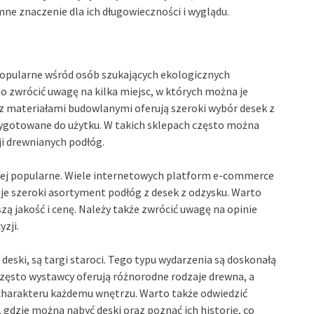
ne znaczenie dla ich długowieczności i wyglądu.
j popularne wśród osób szukających ekologicznych
o zwrócić uwagę na kilka miejsc, w których można je
 z materiałami budowlanymi oferują szeroki wybór desek z
zygotowane do użytku. W takich sklepach często można
i drewnianych podłóg.
dziej popularne. Wiele internetowych platform e-commerce
uje szeroki asortyment podłóg z desek z odzysku. Warto
zą jakość i cenę. Należy także zwrócić uwagę na opinie
zji.
eski, są targi staroci. Tego typu wydarzenia są doskonałą
 Często wystawcy oferują różnorodne rodzaje drewna, a
 charakteru każdemu wnętrzu. Warto także odwiedzić
 gdzie można nabyć deski oraz poznać ich historię, co