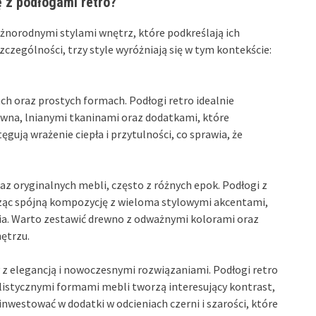
ę z podłogami retro?
różnorodnymi stylami wnętrz, które podkreślają ich
zczególności, trzy style wyróżniają się w tym kontekście:
ach oraz prostych formach. Podłogi retro idealnie
wna, lnianymi tkaninami oraz dodatkami, które
gują wrażenie ciepła i przytulności, co sprawia, że
az oryginalnych mebli, często z różnych epok. Podłogi z
ząc spójną kompozycję z wieloma stylowymi akcentami,
ia. Warto zestawić drewno z odważnymi kolorami oraz
ętrzu.
y z elegancją i nowoczesnymi rozwiązaniami. Podłogi retro
istycznymi formami mebli tworzą interesujący kontrast,
 inwestować w dodatki w odcieniach czerni i szarości, które