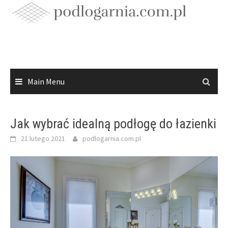
Skip
to
content
Main Menu
Jak wybrać idealną podłogę do łazienki
21 lutego 2021
podlogarnia.com.pl