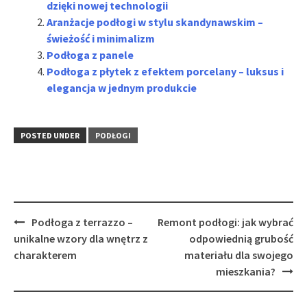
dzięki nowej technologii
Aranżacje podłogi w stylu skandynawskim –
świeżość i minimalizm
Podłoga z panele
Podłoga z płytek z efektem porcelany – luksus i
elegancja w jednym produkcie
POSTED UNDER
PODŁOGI
Post
Podłoga z terrazzo –
Remont podłogi: jak wybrać
navigation
unikalne wzory dla wnętrz z
odpowiednią grubość
charakterem
materiału dla swojego
mieszkania?