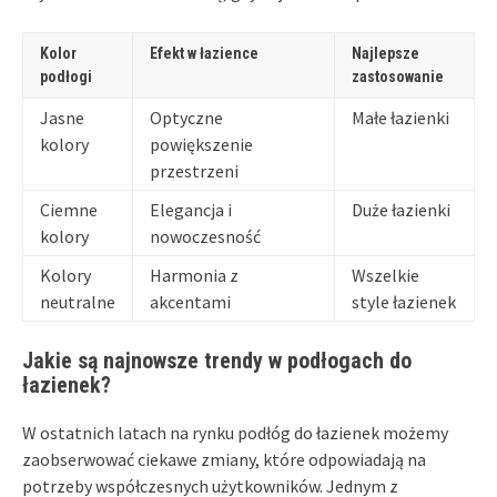
Kolor
Efekt w łazience
Najlepsze
podłogi
zastosowanie
Jasne
Optyczne
Małe łazienki
kolory
powiększenie
przestrzeni
Ciemne
Elegancja i
Duże łazienki
kolory
nowoczesność
Kolory
Harmonia z
Wszelkie
neutralne
akcentami
style łazienek
Jakie są najnowsze trendy w podłogach do
łazienek?
W ostatnich latach na rynku podłóg do łazienek możemy
zaobserwować ciekawe zmiany, które odpowiadają na
potrzeby współczesnych użytkowników. Jednym z