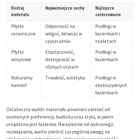
Rodzaj
Najważniejsze cechy
Najlepsze
materiału
zastosowanie
Płytki
Odporność na
Podłogi w
ceramiczne
wilgoć, łatwość w
łazienkach i
czyszczeniu
toaletach
Płytki
Elastyczność,
Podłogi w
winylowe
dostępność w
łazienkach
różnych stylach
Naturalny
Trwałość, estetyka
Podłogi w
kamień
ekskluzywnych
łazienkach
Ostateczny wybór materiału powinien zależeć od
osobistych preferencji, budżetu oraz stylu, w jakim
urządzona jest łazienka. Niezależnie od wybranego
rozwiązania, warto zwrócić szczególną uwagę na
właściwości wodoodporne, które zapewnią trwałość i