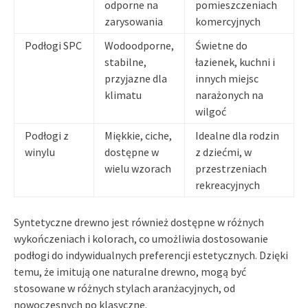
odporne na
pomieszczeniach
zarysowania
komercyjnych
Podłogi SPC
Wodoodporne,
Świetne do
stabilne,
łazienek, kuchni i
przyjazne dla
innych miejsc
klimatu
narażonych na
wilgoć
Podłogi z
Miękkie, ciche,
Idealne dla rodzin
winylu
dostępne w
z dziećmi, w
wielu wzorach
przestrzeniach
rekreacyjnych
Syntetyczne drewno jest również dostępne w różnych
wykończeniach i kolorach, co umożliwia dostosowanie
podłogi do indywidualnych preferencji estetycznych. Dzięki
temu, że imitują one naturalne drewno, mogą być
stosowane w różnych stylach aranżacyjnych, od
nowoczesnych po klasyczne.