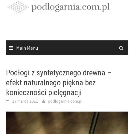
Skip
to
content
Main Menu
Podłogi z syntetycznego drewna –
efekt naturalnego piękna bez
konieczności pielęgnacji
17 marca 2022
podlogarnia.com.pl