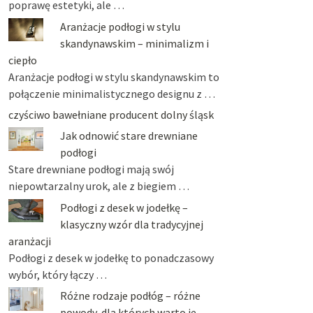
poprawę estetyki, ale …
Aranżacje podłogi w stylu
skandynawskim – minimalizm i
ciepło
Aranżacje podłogi w stylu skandynawskim to
połączenie minimalistycznego designu z …
czyściwo bawełniane producent dolny śląsk
Jak odnowić stare drewniane
podłogi
Stare drewniane podłogi mają swój
niepowtarzalny urok, ale z biegiem …
Podłogi z desek w jodełkę –
klasyczny wzór dla tradycyjnej
aranżacji
Podłogi z desek w jodełkę to ponadczasowy
wybór, który łączy …
Różne rodzaje podłóg – różne
powody, dla których warto je