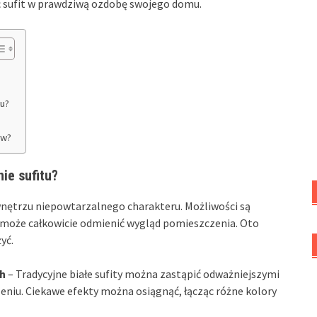
ć sufit w prawdziwą ozdobę swojego domu.
tu?
ów?
ie sufitu?
wnętrzu niepowtarzalnego charakteru. Możliwości są
 może całkowicie odmienić wygląd pomieszczenia. Oto
yć.
ch
– Tradycyjne białe sufity można zastąpić odważniejszymi
eniu. Ciekawe efekty można osiągnąć, łącząc różne kolory