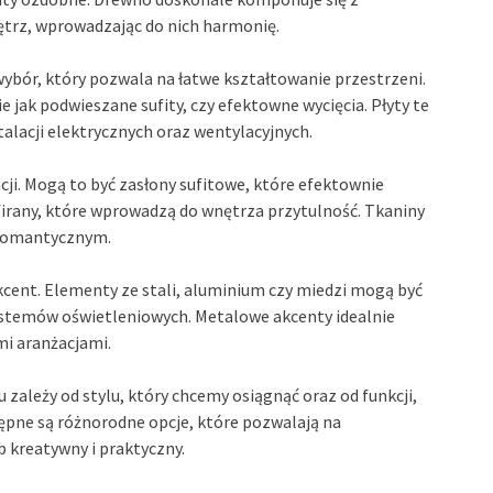
trz, wprowadzając do nich harmonię.
ybór, który pozwala na łatwe kształtowanie przestrzeni.
 jak podwieszane sufity, czy efektowne wycięcia. Płyty te
alacji elektrycznych oraz wentylacyjnych.
ncji. Mogą to być zasłony sufitowe, które efektownie
firany, które wprowadzą do wnętrza przytulność. Tkaniny
z romantycznym.
cent. Elementy ze stali, aluminium czy miedzi mogą być
ystemów oświetleniowych. Metalowe akcenty idealnie
mi aranżacjami.
zależy od stylu, który chcemy osiągnąć oraz od funkcji,
ępne są różnorodne opcje, które pozwalają na
 kreatywny i praktyczny.