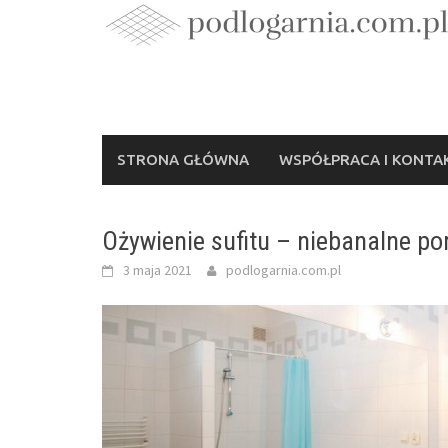
Skip
to
content
STRONA GŁÓWNA
WSPÓŁPRACA I KONTA
Ożywienie sufitu – niebanalne po
3 maja 2021
podlogarnia.com.pl