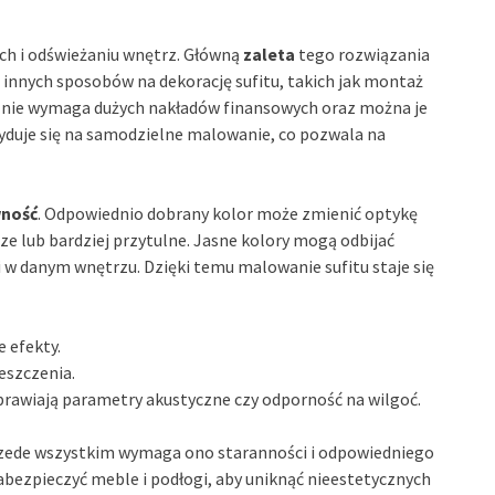
h i odświeżaniu wnętrz. Główną
zaleta
tego rozwiązania
o innych sposobów na dekorację sufitu, takich jak montaż
e nie wymaga dużych nakładów finansowych oraz można je
yduje się na samodzielne malowanie, co pozwala na
wność
. Odpowiednio dobrany kolor może zmienić optykę
ze lub bardziej przytulne. Jasne kolory mogą odbijać
i w danym wnętrzu. Dzięki temu malowanie sufitu staje się
 efekty.
eszczenia.
prawiają parametry akustyczne czy odporność na wilgoć.
rzede wszystkim wymaga ono staranności i odpowiedniego
bezpieczyć meble i podłogi, aby uniknąć nieestetycznych