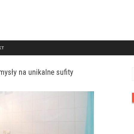
KT
mysły na unikalne sufity
S