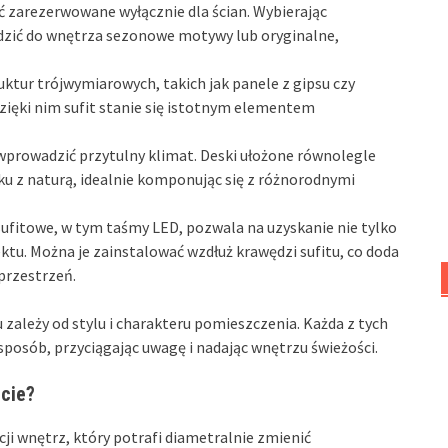
ć zarezerwowane wyłącznie dla ścian. Wybierając
zić do wnętrza sezonowe motywy lub oryginalne,
uktur trójwymiarowych, takich jak panele z gipsu czy
Dzięki nim sufit stanie się istotnym elementem
wprowadzić przytulny klimat. Deski ułożone równolegle
ku z naturą, idealnie komponując się z różnorodnymi
sufitowe, w tym taśmy LED, pozwala na uzyskanie nie tylko
ktu. Można je zainstalować wzdłuż krawędzi sufitu, co doda
przestrzeń.
zależy od stylu i charakteru pomieszczenia. Każda z tych
posób, przyciągając uwagę i nadając wnętrzu świeżości.
icie?
ji wnętrz, który potrafi diametralnie zmienić