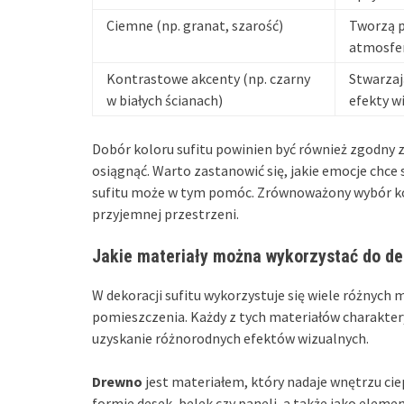
Ciemne (np. granat, szarość)
Tworzą p
atmosfe
Kontrastowe akcenty (np. czarny
Stwarzaj
w białych ścianach)
efekty w
Dobór koloru sufitu powinien być również zgodny 
osiągnąć. Warto zastanowić się, jakie emocje chce
sufitu może w tym pomóc. Zrównoważony wybór kolo
przyjemnej przestrzeni.
Jakie materiały można wykorzystać do dek
W dekoracji sufitu wykorzystuje się wiele różnych
pomieszczenia. Każdy z tych materiałów charakter
uzyskanie różnorodnych efektów wizualnych.
Drewno
jest materiałem, który nadaje wnętrzu ci
formie desek, belek czy paneli, a także jako ele