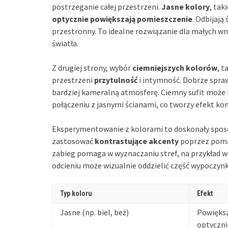
postrzeganie całej przestrzeni.
Jasne kolory
, tak
optycznie powiększają pomieszczenie
. Odbijają 
przestronny. To idealne rozwiązanie dla małych 
światła.
Z drugiej strony, wybór
ciemniejszych kolorów
, t
przestrzeni
przytulność
i intymność. Dobrze spra
bardziej kameralną atmosferę. Ciemny sufit może
połączeniu z jasnymi ścianami, co tworzy efekt kon
Eksperymentowanie z kolorami to doskonały sposó
zastosować
kontrastujące akcenty
poprzez pomal
zabieg pomaga w wyznaczaniu stref, na przykład w 
odcieniu może wizualnie oddzielić część wypoczynk
Typ koloru
Efekt
Jasne (np. biel, beż)
Powięks
optyczni