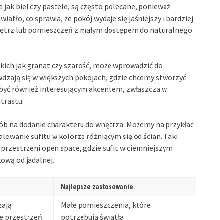
ie jak biel czy pastele, są często polecane, ponieważ
światło, co sprawia, że pokój wydaje się jaśniejszy i bardziej
wnętrz lub pomieszczeń z małym dostępem do naturalnego
akich jak granat czy szarość, może wprowadzić do
wdzają się w większych pokojach, gdzie chcemy stworzyć
 być również interesującym akcentem, zwłaszcza w
trastu.
b na dodanie charakteru do wnętrza. Możemy na przykład
owanie sufitu w kolorze różniącym się od ścian. Taki
przestrzeni open space, gdzie sufit w ciemniejszym
ową od jadalnej.
Najlepsze zastosowanie
zają
Małe pomieszczenia, które
e przestrzeń
potrzebują światła