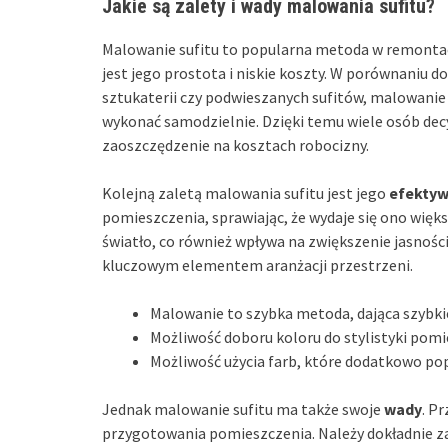
Jakie są zalety i wady malowania sufitu?
Malowanie sufitu to popularna metoda w remontac
jest jego prostota i niskie koszty. W porównaniu d
sztukaterii czy podwieszanych sufitów, malowani
wykonać samodzielnie. Dzięki temu wiele osób dec
zaoszczędzenie na kosztach robocizny.
Kolejną zaletą malowania sufitu jest jego
efekty
pomieszczenia, sprawiając, że wydaje się ono więks
światło, co również wpływa na zwiększenie jasnośc
kluczowym elementem aranżacji przestrzeni.
Malowanie to szybka metoda, dająca szybkie
Możliwość doboru koloru do stylistyki pomi
Możliwość użycia farb, które dodatkowo po
Jednak malowanie sufitu ma także swoje
wady
. P
przygotowania pomieszczenia. Należy dokładnie za