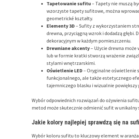
Tapetowanie sufitu
– Tapety nie muszą by
wzorzyste tapety sufitowe, można wprowad
geometrické kształty.
Elementy 3D
– Sufity z wykorzystaniem str
drewna, przyciągną wzrok i dodadzą głębi. 
dekoracyjnym w każdym pomieszczeniu.
Drewniane akcenty
– Użycie drewna może 
lub w formie kratki stworzą wrażenie związ
stylami wnętrzarskimi.
Oświetlenie LED
– Oryginalne oświetlenie 
funkcjonalnego, ale także estetycznego efe
tajemniczego blasku i wizualnie powiększy 
Wybór odpowiednich rozwiązań do ożywienia sufitu 
metod może skutecznie odmienić sufit w unikalny s
Jakie kolory najlepiej sprawdzą się na suf
Wybór koloru sufitu to kluczowy element w aranżac