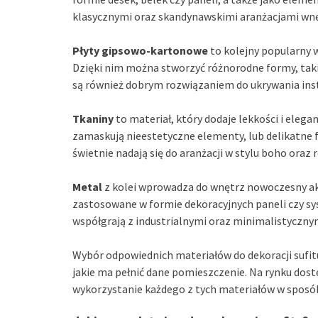
klasycznymi oraz skandynawskimi aranżacjami wnę
Płyty gipsowo-kartonowe
to kolejny popularny w
Dzięki nim można stworzyć różnorodne formy, takie
są również dobrym rozwiązaniem do ukrywania inst
Tkaniny
to materiał, który dodaje lekkości i elega
zamaskują nieestetyczne elementy, lub delikatne 
świetnie nadają się do aranżacji w stylu boho ora
Metal
z kolei wprowadza do wnętrz nowoczesny ak
zastosowane w formie dekoracyjnych paneli czy s
współgrają z industrialnymi oraz minimalistyczny
Wybór odpowiednich materiałów do dekoracji sufitu 
jakie ma pełnić dane pomieszczenie. Na rynku dost
wykorzystanie każdego z tych materiałów w sposób