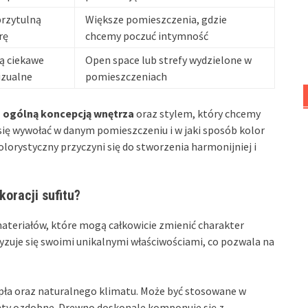
rzytulną
Większe pomieszczenia, gdzie
rę
chcemy poczuć intymność
ą ciekawe
Open space lub strefy wydzielone w
izualne
pomieszczeniach
z
ogólną koncepcją wnętrza
oraz stylem, który chcemy
 się wywołać w danym pomieszczeniu i w jaki sposób kolor
rystyczny przyczyni się do stworzenia harmonijniej i
oracji sufitu?
 materiałów, które mogą całkowicie zmienić charakter
yzuje się swoimi unikalnymi właściwościami, co pozwala na
epła oraz naturalnego klimatu. Może być stosowane w
menty ozdobne. Drewno doskonale komponuje się z