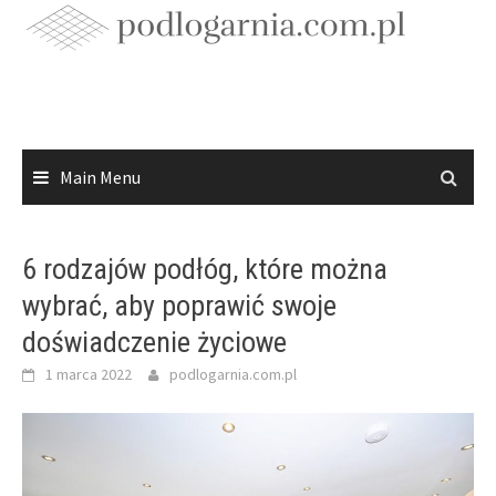
Skip
to
content
Main Menu
6 rodzajów podłóg, które można
wybrać, aby poprawić swoje
doświadczenie życiowe
1 marca 2022
podlogarnia.com.pl