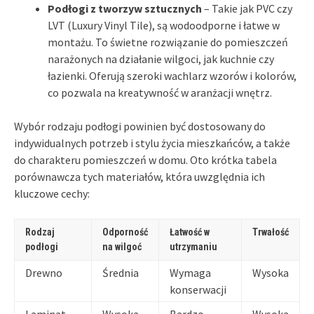
Podłogi z tworzyw sztucznych
– Takie jak PVC czy
LVT (Luxury Vinyl Tile), są wodoodporne i łatwe w
montażu. To świetne rozwiązanie do pomieszczeń
narażonych na działanie wilgoci, jak kuchnie czy
łazienki. Oferują szeroki wachlarz wzorów i kolorów,
co pozwala na kreatywność w aranżacji wnętrz.
Wybór rodzaju podłogi powinien być dostosowany do
indywidualnych potrzeb i stylu życia mieszkańców, a także
do charakteru pomieszczeń w domu. Oto krótka tabela
porównawcza tych materiałów, która uwzględnia ich
kluczowe cechy:
Rodzaj
Odporność
Łatwość w
Trwałość
podłogi
na wilgoć
utrzymaniu
Drewno
Średnia
Wymaga
Wysoka
konserwacji
Laminat
Wysoka
Bardzo
Wysoka