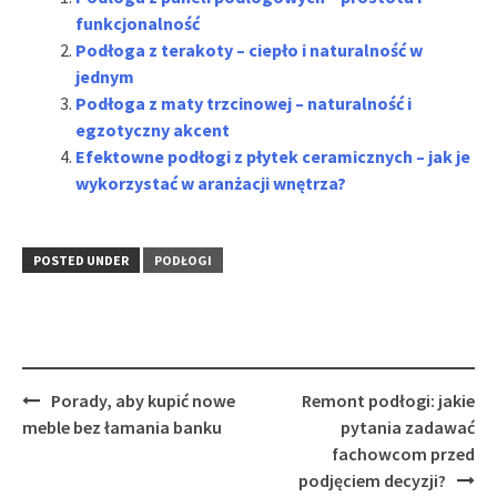
funkcjonalność
Podłoga z terakoty – ciepło i naturalność w
jednym
Podłoga z maty trzcinowej – naturalność i
egzotyczny akcent
Efektowne podłogi z płytek ceramicznych – jak je
wykorzystać w aranżacji wnętrza?
POSTED UNDER
PODŁOGI
Post
Porady, aby kupić nowe
Remont podłogi: jakie
navigation
meble bez łamania banku
pytania zadawać
fachowcom przed
podjęciem decyzji?