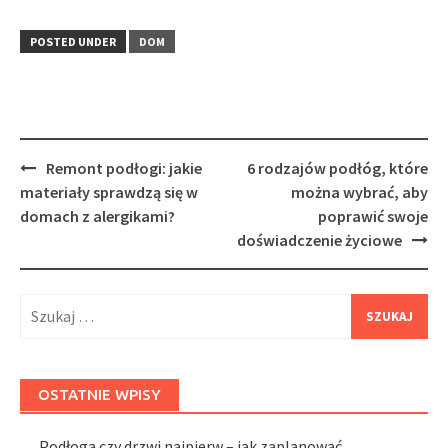
POSTED UNDER
DOM
Post
Remont podłogi: jakie
6 rodzajów podłóg, które
navigation
materiały sprawdzą się w
można wybrać, aby
domach z alergikami?
poprawić swoje
doświadczenie życiowe
Szukaj:
OSTATNIE WPISY
Podłoga czy drzwi najpierw – jak zaplanować