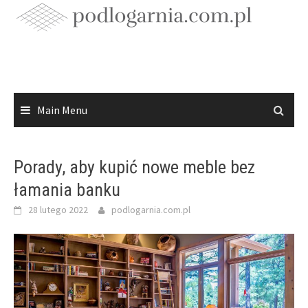
Skip
to
content
Main Menu
Porady, aby kupić nowe meble bez
łamania banku
28 lutego 2022
podlogarnia.com.pl