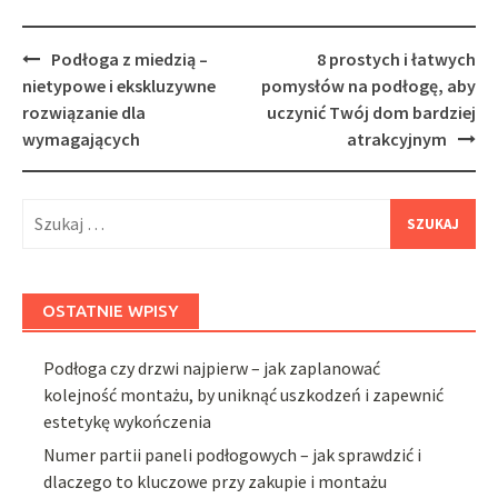
Post
Podłoga z miedzią –
8 prostych i łatwych
navigation
nietypowe i ekskluzywne
pomysłów na podłogę, aby
rozwiązanie dla
uczynić Twój dom bardziej
wymagających
atrakcyjnym
Szukaj:
OSTATNIE WPISY
Podłoga czy drzwi najpierw – jak zaplanować
kolejność montażu, by uniknąć uszkodzeń i zapewnić
estetykę wykończenia
Numer partii paneli podłogowych – jak sprawdzić i
dlaczego to kluczowe przy zakupie i montażu