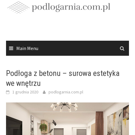
Skip
to
content
Main Menu
Podłoga z betonu – surowa estetyka
we wnętrzu
1 grudnia 2020
podlogarnia.com.pl