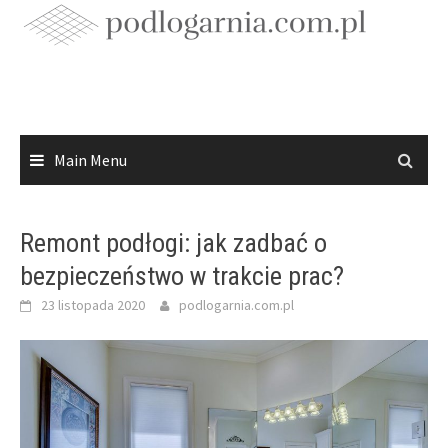
Skip
to
content
Main Menu
Remont podłogi: jak zadbać o
bezpieczeństwo w trakcie prac?
23 listopada 2020
podlogarnia.com.pl