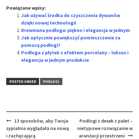
Powiązane wpisy:
Jak używać środka do czyszczenia dywanów
dzięki nowej technologii
Drewniana podłoga: piękno i elegancja w jednym
Jak optycznie powiększyć pomieszczenie za
pomocą podłogi?
Podłoga z płytek z efektem porcelany – luksus i
elegancja w jednym produkcie
POSTED UNDER
PODŁOGI
Post
13 sposobów, aby Twoja
Podłogi z desek z palet –
navigation
sypialnia wyglądała na nową
nietypowe rozwiązanie w
i zachęcającą
aranżacji przestrzeni