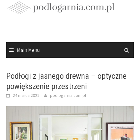
Skip
to
content
Main Menu
Podłogi z jasnego drewna – optyczne
powiększenie przestrzeni
24 marca 2021
podlogarnia.com.pl