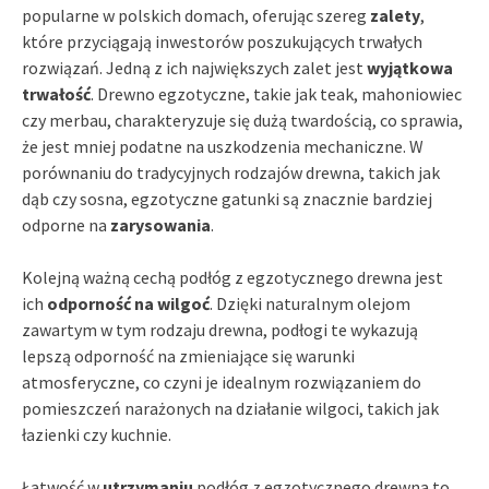
popularne w polskich domach, oferując szereg
zalety
,
które przyciągają inwestorów poszukujących trwałych
rozwiązań. Jedną z ich największych zalet jest
wyjątkowa
trwałość
. Drewno egzotyczne, takie jak teak, mahoniowiec
czy merbau, charakteryzuje się dużą twardością, co sprawia,
że jest mniej podatne na uszkodzenia mechaniczne. W
porównaniu do tradycyjnych rodzajów drewna, takich jak
dąb czy sosna, egzotyczne gatunki są znacznie bardziej
odporne na
zarysowania
.
Kolejną ważną cechą podłóg z egzotycznego drewna jest
ich
odporność na wilgoć
. Dzięki naturalnym olejom
zawartym w tym rodzaju drewna, podłogi te wykazują
lepszą odporność na zmieniające się warunki
atmosferyczne, co czyni je idealnym rozwiązaniem do
pomieszczeń narażonych na działanie wilgoci, takich jak
łazienki czy kuchnie.
Łatwość w
utrzymaniu
podłóg z egzotycznego drewna to