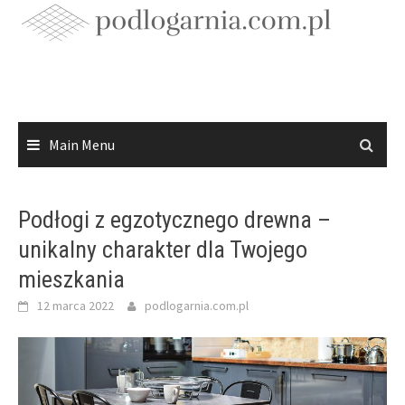
Skip
to
content
Main Menu
Podłogi z egzotycznego drewna –
unikalny charakter dla Twojego
mieszkania
12 marca 2022
podlogarnia.com.pl