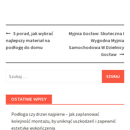
Post
5 porad, jak wybrać
Myjnia Gocław: Skuteczna I
navigation
najlepszy materiał na
Wygodna Myjnia
podłogę do domu
Samochodowa W Dzielnicy
Gocław
Szukaj:
OSTATNIE WPISY
Podłoga czy drzwi najpierw – jak zaplanować
kolejność montażu, by uniknąć uszkodzeń i zapewnić
estetykę wykończenia