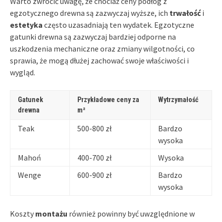
Warto zwrócić uwagę, że chociaż ceny podłóg z
egzotycznego drewna są zazwyczaj wyższe, ich
trwałość
i
estetyka
często uzasadniają ten wydatek. Egzotyczne
gatunki drewna są zazwyczaj bardziej odporne na
uszkodzenia mechaniczne oraz zmiany wilgotności, co
sprawia, że mogą dłużej zachować swoje właściwości i
wygląd.
Gatunek
Przykładowe ceny za
Wytrzymałość
drewna
m²
Teak
500-800 zł
Bardzo
wysoka
Mahoń
400-700 zł
Wysoka
Wenge
600-900 zł
Bardzo
wysoka
Koszty
montażu
również powinny być uwzględnione w