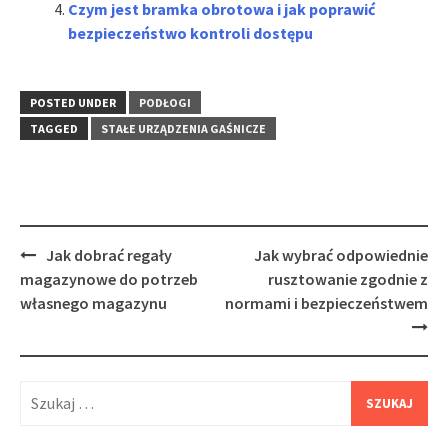
Czym jest bramka obrotowa i jak poprawić
bezpieczeństwo kontroli dostępu
POSTED UNDER
PODŁOGI
TAGGED
STAŁE URZĄDZENIA GAŚNICZE
Post
Jak dobrać regały
Jak wybrać odpowiednie
navigation
magazynowe do potrzeb
rusztowanie zgodnie z
własnego magazynu
normami i bezpieczeństwem
Szukaj: