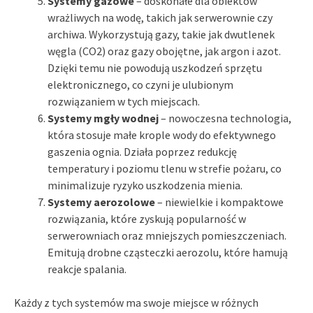
Systemy gazowe
– doskonałe dla obiektów
wrażliwych na wodę, takich jak serwerownie czy
archiwa. Wykorzystują gazy, takie jak dwutlenek
węgla (CO2) oraz gazy obojętne, jak argon i azot.
Dzięki temu nie powodują uszkodzeń sprzętu
elektronicznego, co czyni je ulubionym
rozwiązaniem w tych miejscach.
Systemy mgły wodnej
– nowoczesna technologia,
która stosuje małe krople wody do efektywnego
gaszenia ognia. Działa poprzez redukcję
temperatury i poziomu tlenu w strefie pożaru, co
minimalizuje ryzyko uszkodzenia mienia.
Systemy aerozolowe
– niewielkie i kompaktowe
rozwiązania, które zyskują popularność w
serwerowniach oraz mniejszych pomieszczeniach.
Emitują drobne cząsteczki aerozolu, które hamują
reakcje spalania.
Każdy z tych systemów ma swoje miejsce w różnych