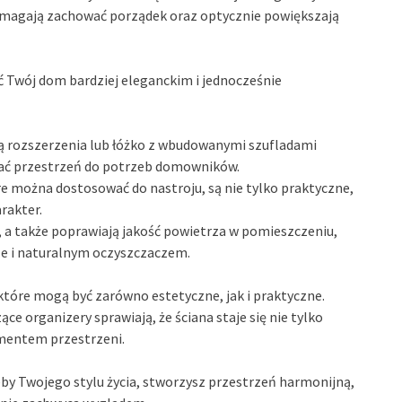
 pomagają zachować porządek oraz optycznie powiększają
ć Twój dom bardziej eleganckim i jednocześnie
ią rozszerzenia lub łóżko z wbudowanymi szufladami
wać przestrzeń do potrzeb domowników.
 można dostosować do nastroju, są nie tylko praktyczne,
rakter.
u, a także poprawiają jakość powietrza w pomieszczeniu,
 ale i naturalnym oczyszczaczem.
 które mogą być zarówno estetyczne, jak i praktyczne.
ące organizery sprawiają, że ściana staje się nie tylko
ementem przestrzeni.
by Twojego stylu życia, stworzysz przestrzeń harmonijną,