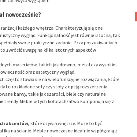
eśnie zachwyca wyglądem.
dał nowocześnie?
anżacji każdego wnętrza. Charakteryzują się one
listyczny wygląd. Funkcjonalność jest równie istotna, tak
 spełniały swoje praktyczne zadania. Przy poszukiwaniach
 zwrócić uwagę na kilka istotnych aspektów.
nych materiałów, takich jak drewno, metal czy wysokiej
gowieczność oraz estetyczny wygląd.
 często stawia się na wielofunkcyjne rozwiązania, które
y to rozkładane sofy czy stoły z opcją rozszerzenia.
owane barwy, takie jak szarości, biele czy naturalne
ne trendy. Meble w tych kolorach łatwo komponują się z
ch akcentów
, które ożywią wnętrze. Może to być
afika na ścianie. Meble nowoczesne idealnie współgrają z