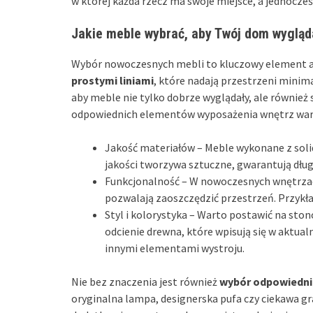
w której każda rzecz ma swoje miejsce, a jednocz
Jakie meble wybrać, aby Twój dom wyglą
Wybór nowoczesnych mebli to kluczowy element ar
prostymi liniami
, które nadają przestrzeni minima
aby meble nie tylko dobrze wyglądały, ale również
odpowiednich elementów wyposażenia wnętrz warto
Jakość materiałów – Meble wykonane z solid
jakości tworzywa sztuczne, gwarantują dłu
Funkcjonalność – W nowoczesnych wnętrzach
pozwalają zaoszczędzić przestrzeń. Przykład
Styl i kolorystyka – Warto postawić na ston
odcienie drewna, które wpisują się w aktual
innymi elementami wystroju.
Nie bez znaczenia jest również
wybór odpowiedni
oryginalna lampa, designerska pufa czy ciekawa gr