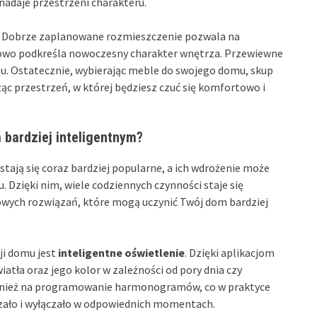
nadaje przestrzeni charakteru.
. Dobrze zaplanowane rozmieszczenie pozwala na
kowo podkreśla nowoczesny charakter wnętrza. Przewiewne
ksu. Ostatecznie, wybierając meble do swojego domu, skup
ząc przestrzeń, w której będziesz czuć się komfortowo i
 bardziej inteligentnym?
stają się coraz bardziej popularne, a ich wdrożenie może
Dzięki nim, wiele codziennych czynności staje się
zowych rozwiązań, które mogą uczynić Twój dom bardziej
i domu jest
inteligentne oświetlenie
. Dzięki aplikacjom
ła oraz jego kolor w zależności od pory dnia czy
ównież na programowanie harmonogramów, co w praktyce
czało i wyłączało w odpowiednich momentach.