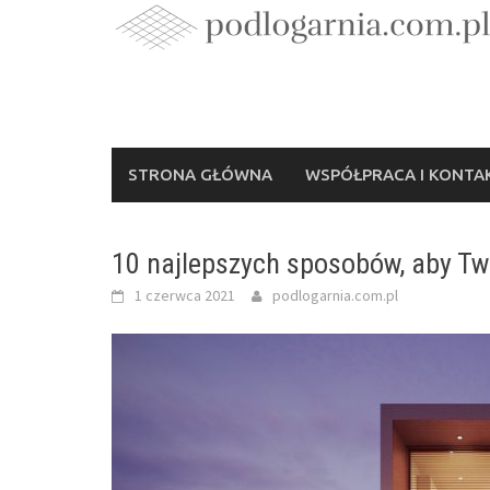
Skip
to
content
STRONA GŁÓWNA
WSPÓŁPRACA I KONTA
10 najlepszych sposobów, aby Twó
1 czerwca 2021
podlogarnia.com.pl