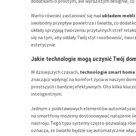
dodatkami o prostym, ale wyrazistym designie, co 
Warto również zastanowić się nad
układem mebli
swobodny przepływ powietrza i światła, co dodat
układy sprzyjają tworzeniu przytulnych stref rela
się na tym, aby oddały Twój styl i osobowość, twor
estetycznie.
Jakie technologie mogą uczynić Twój dom
W dzisiejszych czasach,
technologie smart home
znacząco wpłynąć na komfort życia w naszym domu. 
prostszych i bardziej efektywnych. Oto kilka kluc
inteligentnym.
Jednym z podstawowych elementów automatyzacj
na smartfony możemy dostosowywać natężenie świat
nastroju. Tego typu systemy często pozwalają r
oznacza, że światło będzie się automatycznie włą