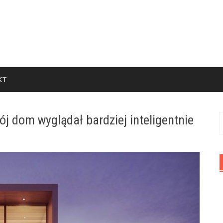
KT
j dom wyglądał bardziej inteligentnie
S