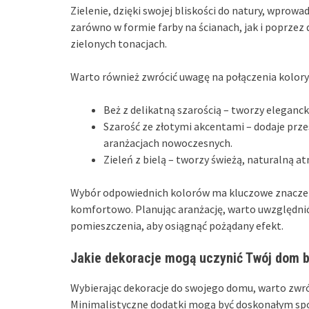
Zielenie, dzięki swojej bliskości do natury, wprow
zarówno w formie farby na ścianach, jak i poprzez d
zielonych tonacjach.
Warto również zwrócić uwagę na połączenia kolory
Beż z delikatną szarością – tworzy elegancki
Szarość ze złotymi akcentami – dodaje prz
aranżacjach nowoczesnych.
Zieleń z bielą – tworzy świeżą, naturalną at
Wybór odpowiednich kolorów ma kluczowe znaczenie
komfortowo. Planując aranżację, warto uwzględnić
pomieszczenia, aby osiągnąć pożądany efekt.
Jakie dekoracje mogą uczynić Twój dom b
Wybierając dekoracje do swojego domu, warto zwró
Minimalistyczne dodatki mogą być doskonałym spo