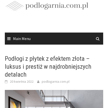
Skip
to
content
Main Menu
Podłogi z płytek z efektem złota –
luksus i prestiż w najdrobniejszych
detalach
20 kwietnia 2022
podlogarnia.com.pl