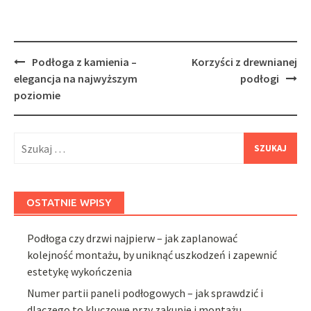
Post
Podłoga z kamienia –
Korzyści z drewnianej
navigation
elegancja na najwyższym
podłogi
poziomie
Szukaj:
OSTATNIE WPISY
Podłoga czy drzwi najpierw – jak zaplanować
kolejność montażu, by uniknąć uszkodzeń i zapewnić
estetykę wykończenia
Numer partii paneli podłogowych – jak sprawdzić i
dlaczego to kluczowe przy zakupie i montażu