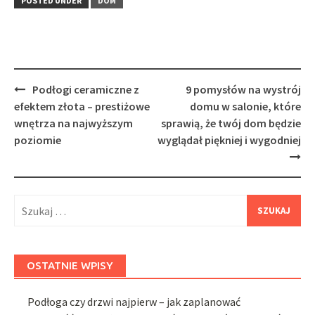
POSTED UNDER
DOM
Post
Podłogi ceramiczne z
9 pomysłów na wystrój
navigation
efektem złota – prestiżowe
domu w salonie, które
wnętrza na najwyższym
sprawią, że twój dom będzie
poziomie
wyglądał piękniej i wygodniej
Szukaj:
OSTATNIE WPISY
Podłoga czy drzwi najpierw – jak zaplanować