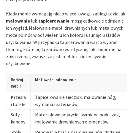
Kiedy meble wymagają nieco więcej uwagi, zabiegi takie jak
malowanie
lub
tapicerowanie
mogą całkowicie odmienić
ich wygląd. Malowanie mebli drewnianych lub metalowych
może pomóc w odświeżeniu ich koloru i usunięciu śladów
użytkowania. W przypadku tapicerowania warto wybrać
tkaniny, które będą zarówno estetyczne, jak i odporne na
zniszczenia, zwłaszcza jeśli meble są intensywnie
użytkowane.
Rodzaj
Możliwości odnowienia
mebli
Krzesła
Tapicerowanie siedzisk, malowanie nóg,
i fotele
wymiana materiałów
Sofy i
Materiałowe pokrycia, wymiana poduszek,
kanapy
malowanie drewnianych elementów
Stoły
Renowacja blatu, malowanie nóg, dodanie