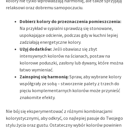
kolory nie tylko wprowadzają harmonię, ale także sprzyjają
relaksowi oraz dobremu samopoczuciu.
Dobierz kolory do przeznaczenia pomieszczenia:
Na przykład w sypialni sprawdzą się stonowane,
uspokajające odcienie, podczas gdy w kuchni lepiej
zadziałają energetyczne kolory.
Użyj dodatków:
Jeśli obawiasz się zbyt
intensywnych kolorów na ścianach, postaw na
kolorowe poduszki, zasłony lub dywany, które można
łatwo wymieniać.
Zainspiruj się harmonią:
Spraw, aby wybrane kolory
współgrały ze sobą – stworzenie palety z trzech do
pięciu komplementarnych kolorów może przynieść
znakomite efekty.
Nie bój się eksperymentować z różnymi kombinacjami
kolorystycznymi, aby odkryć, co najlepiej pasuje do Twojego
stylu życia oraz gustu. Ostateczny wybór kolorów powinien