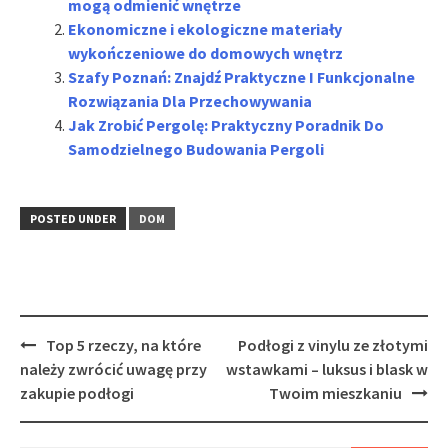
mogą odmienić wnętrze
Ekonomiczne i ekologiczne materiały
wykończeniowe do domowych wnętrz
Szafy Poznań: Znajdź Praktyczne I Funkcjonalne
Rozwiązania Dla Przechowywania
Jak Zrobić Pergolę: Praktyczny Poradnik Do
Samodzielnego Budowania Pergoli
POSTED UNDER
DOM
Post
Top 5 rzeczy, na które
Podłogi z vinylu ze złotymi
navigation
należy zwrócić uwagę przy
wstawkami – luksus i blask w
zakupie podłogi
Twoim mieszkaniu