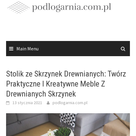
Skip
to
content
Main Menu
Stolik ze Skrzynek Drewnianych: Twórz
Praktyczne I Kreatywne Meble Z
Drewnianych Skrzynek
13 stycznia 2021
podlogarnia.com.pl