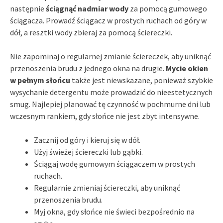
następnie
ściągnąć nadmiar wody
za pomocą gumowego
ściągacza. Prowadź ściągacz w prostych ruchach od góry w
dół, a resztki wody zbieraj za pomocą ściereczki.
Nie zapominaj o regularnej zmianie ściereczek, aby uniknąć
przenoszenia brudu z jednego okna na drugie.
Mycie okien
w pełnym słońcu
także jest niewskazane, ponieważ szybkie
wysychanie detergentu może prowadzić do nieestetycznych
smug. Najlepiej planować tę czynność w pochmurne dni lub
wczesnym rankiem, gdy słońce nie jest zbyt intensywne.
Zacznij od góry i kieruj się w dół.
Użyj świeżej ściereczki lub gąbki.
Ściągaj wodę gumowym ściągaczem w prostych
ruchach.
Regularnie zmieniaj ściereczki, aby uniknąć
przenoszenia brudu.
Myj okna, gdy słońce nie świeci bezpośrednio na