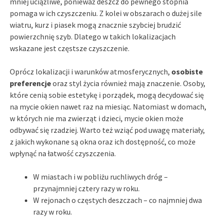
mniej uciążliwe, ponieważ deszcz do pewnego stopnia
pomaga w ich czyszczeniu. Z kolei w obszarach o dużej sile
wiatru, kurz i piasek mogą znacznie szybciej brudzić
powierzchnię szyb. Dlatego w takich lokalizacjach
wskazane jest częstsze czyszczenie.
Oprócz lokalizacji i warunków atmosferycznych,
osobiste
preferencje
oraz styl życia również mają znaczenie. Osoby,
które cenią sobie estetykę i porządek, mogą decydować się
na mycie okien nawet raz na miesiąc. Natomiast w domach,
w których nie ma zwierząt i dzieci, mycie okien może
odbywać się rzadziej. Warto też wziąć pod uwagę materiały,
z jakich wykonane są okna oraz ich dostępność, co może
wpłynąć na łatwość czyszczenia.
W miastach i w pobliżu ruchliwych dróg –
przynajmniej cztery razy w roku.
W rejonach o częstych deszczach – co najmniej dwa
razy w roku.