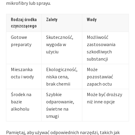
mikrofibry lub sprayu.
Rodzaj środka
Zalety
Wady
czyszczącego
Gotowe
Skuteczność,
Możliwość
preparaty
wygoda w
zastosowania
użyciu
szkodliwych
substancji
Mieszanka
Ekologiczność,
Może
octu i wody
niska cena,
pozostawiać
brak chemii
zapach octu
Środek na
Szybkie
Może być droższy
bazie
odparowanie,
niż inne opcje
alkoholu
świetne na
smugi
Pamiętaj, aby używać odpowiednich narzędzi, takich jak