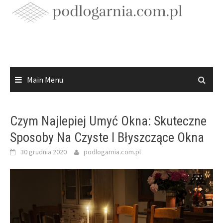
Skip
to
content
Main Menu
Czym Najlepiej Umyć Okna: Skuteczne
Sposoby Na Czyste I Błyszczące Okna
30 grudnia 2020
podlogarnia.com.pl