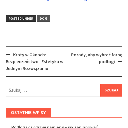
POSTED UNDER
DOM
Post
Kraty w Oknach:
Porady, aby wybrać farbę
navigation
Bezpieczeństwo i Estetyka w
podłogi
Jednym Rozwiązaniu
Szukaj:
OSTATNIE WPISY
Podłoga czy drzwi najpierw – jak zaplanować