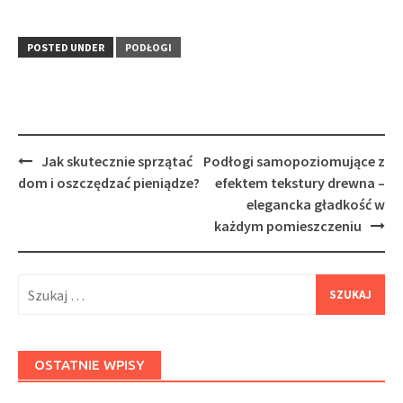
POSTED UNDER
PODŁOGI
Post
Jak skutecznie sprzątać
Podłogi samopoziomujące z
navigation
dom i oszczędzać pieniądze?
efektem tekstury drewna –
elegancka gładkość w
każdym pomieszczeniu
Szukaj:
OSTATNIE WPISY