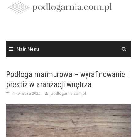
Skip
to
content
Main Menu
Podłoga marmurowa – wyrafinowanie i
prestiż w aranżacji wnętrza
4 kwietnia 2021
podlogarnia.com.pl