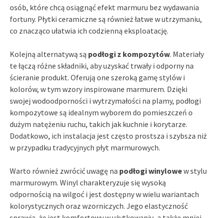
osób, które chcą osiągnąć efekt marmuru bez wydawania
fortuny. Płytki ceramiczne są również łatwe w utrzymaniu,
co znacząco ułatwia ich codzienną eksploatację.
Kolejną alternatywą są
podłogi z kompozytów
. Materiały
te łączą różne składniki, aby uzyskać trwały i odporny na
ścieranie produkt. Oferują one szeroką gamę stylów i
kolorów, w tym wzory inspirowane marmurem. Dzięki
swojej wodoodporności i wytrzymałości na plamy, podłogi
kompozytowe są idealnym wyborem do pomieszczeń o
dużym natężeniu ruchu, takich jak kuchnie i korytarze.
Dodatkowo, ich instalacja jest często prostsza i szybsza niż
w przypadku tradycyjnych płyt marmurowych.
Warto również zwrócić uwagę na
podłogi winylowe
w stylu
marmurowym. Winyl charakteryzuje się wysoką
odpornością na wilgoć i jest dostępny w wielu wariantach
kolorystycznych oraz wzorniczych. Jego elastyczność
sprawia, że jest komfortowy w użytkowaniu, a także mniej