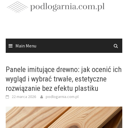
Skip
to
content
Main Menu
Panele imitujące drewno: jak ocenić ich
wygląd i wybrać trwałe, estetyczne
rozwiązanie bez efektu plastiku
22 marca 2026
podlogarnia.com.pl