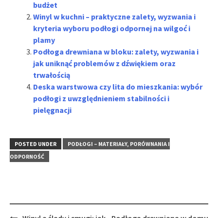
budżet
Winyl w kuchni – praktyczne zalety, wyzwania i
kryteria wyboru podłogi odpornej na wilgoć i
plamy
Podłoga drewniana w bloku: zalety, wyzwania i
jak uniknąć problemów z dźwiękiem oraz
trwałością
Deska warstwowa czy lita do mieszkania: wybór
podłogi z uwzględnieniem stabilności i
pielęgnacji
POSTED UNDER
PODŁOGI – MATERIAŁY, PORÓWNANIA I
ODPORNOŚĆ
Post
Winyl a ślady i smugi: jak
Podłoga drewniana w domu