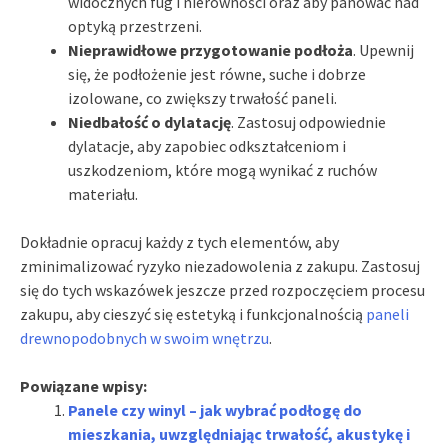
widocznych fug i nierówności oraz aby panować nad
optyką przestrzeni.
Nieprawidłowe przygotowanie podłoża
. Upewnij
się, że podłożenie jest równe, suche i dobrze
izolowane, co zwiększy trwałość paneli.
Niedbałość o dylatację
. Zastosuj odpowiednie
dylatacje, aby zapobiec odkształceniom i
uszkodzeniom, które mogą wynikać z ruchów
materiału.
Dokładnie opracuj każdy z tych elementów, aby
zminimalizować ryzyko niezadowolenia z zakupu. Zastosuj
się do tych wskazówek jeszcze przed rozpoczęciem procesu
zakupu, aby cieszyć się estetyką i funkcjonalnością
paneli
drewnopodobnych w swoim wnętrzu
.
Powiązane wpisy:
Panele czy winyl – jak wybrać podłogę do
mieszkania, uwzględniając trwałość, akustykę i