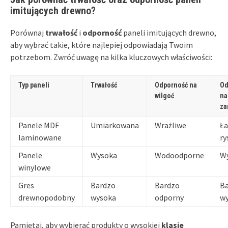
imitujących drewno?
Porównaj
trwałość
i
odporność
paneli imitujących drewno,
aby wybrać takie, które najlepiej odpowiadają Twoim
potrzebom. Zwróć uwagę na kilka kluczowych właściwości:
Typ paneli
Trwałość
Odporność na
Od
wilgoć
na
za
Panele MDF
Umiarkowana
Wrażliwe
Ła
laminowane
ry
Panele
Wysoka
Wodoodporne
W
winylowe
Gres
Bardzo
Bardzo
B
drewnopodobny
wysoka
odporny
w
Pamiętaj, aby wybierać produkty o wysokiej
klasie