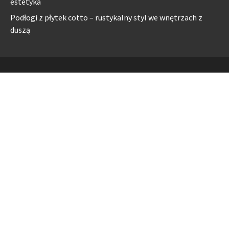
estetyka
Podłogi z płytek cotto – rustykalny styl we wnętrzach z
duszą