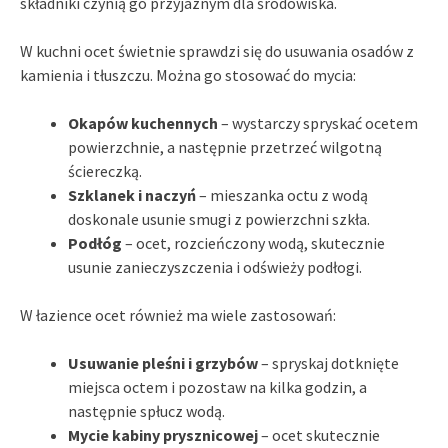
składniki czynią go przyjaznym dla środowiska.
W kuchni ocet świetnie sprawdzi się do usuwania osadów z
kamienia i tłuszczu. Można go stosować do mycia:
Okapów kuchennych
– wystarczy spryskać ocetem
powierzchnie, a następnie przetrzeć wilgotną
ściereczką.
Szklanek i naczyń
– mieszanka octu z wodą
doskonale usunie smugi z powierzchni szkła.
Podłóg
– ocet, rozcieńczony wodą, skutecznie
usunie zanieczyszczenia i odświeży podłogi.
W łazience ocet również ma wiele zastosowań:
Usuwanie pleśni i grzybów
– spryskaj dotknięte
miejsca octem i pozostaw na kilka godzin, a
następnie spłucz wodą.
Mycie kabiny prysznicowej
– ocet skutecznie