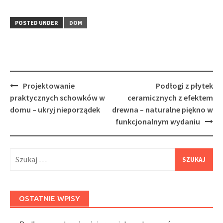
POSTED UNDER
DOM
Post
Projektowanie
Podłogi z płytek
navigation
praktycznych schowków w
ceramicznych z efektem
domu – ukryj nieporządek
drewna – naturalne piękno w
funkcjonalnym wydaniu
Szukaj:
OSTATNIE WPISY