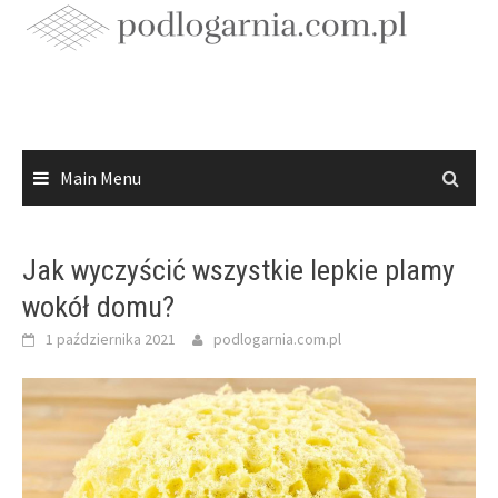
Skip
to
content
Main Menu
Jak wyczyścić wszystkie lepkie plamy
wokół domu?
1 października 2021
podlogarnia.com.pl