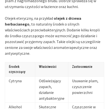
plam z nagromadzonego brudu. Dobrze sprawdza się w
utrzymaniu czystości w łazience oraz kuchni.
Olejek eteryczny, na przykład
olejek z drzewa
herbacianego
, to naturalny środek o silnych
właściwościach przeciwbakteryjnych. Dodanie kilku kropli
do środka czyszczącego może wzmocnić jego działanie i
pozostawić przyjemny zapach. Takie olejki są szczególnie
cenione za swoje właściwości aromaterapeutyczne oraz
antyseptyczne.
Środek
Właściwości
Zastosowanie
czyszczący
Cytryna
Odświeżający
Usuwanie plam,
zapach,
czyszczenie
działanie
powierzchni
antybakteryjne
Alkohol
Skuteczne
Czyszczenie w