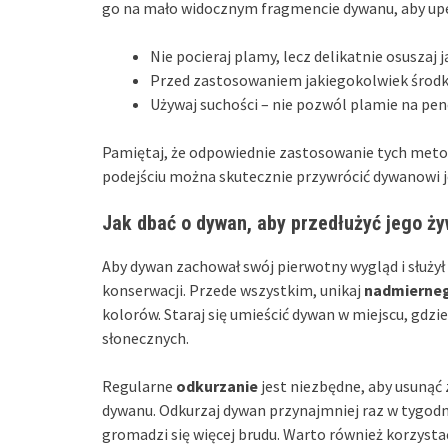
go na mało widocznym fragmencie dywanu, aby upew
Nie pocieraj plamy, lecz delikatnie osuszaj j
Przed zastosowaniem jakiegokolwiek środka
Używaj suchości – nie pozwól plamie na pen
Pamiętaj, że odpowiednie zastosowanie tych metod
podejściu można skutecznie przywrócić dywanowi 
Jak dbać o dywan, aby przedłużyć jego ż
Aby dywan zachował swój pierwotny wygląd i służył 
konserwacji. Przede wszystkim, unikaj
nadmierneg
kolorów. Staraj się umieścić dywan w miejscu, gdzi
słonecznych.
Regularne
odkurzanie
jest niezbędne, aby usunąć 
dywanu. Odkurzaj dywan przynajmniej raz w tygodni
gromadzi się więcej brudu. Warto również korzyst