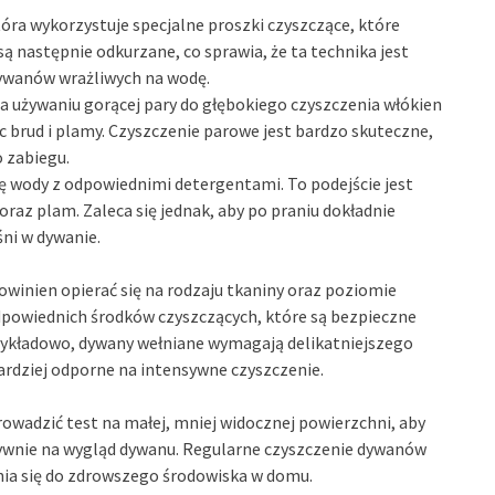
óra wykorzystuje specjalne proszki czyszczące, które
są następnie odkurzane, co sprawia, że ta technika jest
dywanów wrażliwych na wodę.
 używaniu gorącej pary do głębokiego czyszczenia włókien
c brud i plamy. Czyszczenie parowe jest bardzo skuteczne,
 zabiegu.
ę wody z odpowiednimi detergentami. To podejście jest
raz plam. Zaleca się jednak, aby po praniu dokładnie
śni w dywanie.
inien opierać się na rodzaju tkaniny oraz poziomie
dpowiednich środków czyszczących, które są bezpieczne
Przykładowo, dywany wełniane wymagają delikatniejszego
rdziej odporne na intensywne czyszczenie.
owadzić test na małej, mniej widocznej powierzchni, aby
tywnie na wygląd dywanu. Regularne czyszczenie dywanów
ynia się do zdrowszego środowiska w domu.