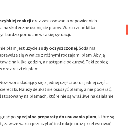
szybkiej reakcji
oraz zastosowania odpowiednich
sa na skuteczne usunięcie plamy. Warto znać kilka
 bardzo pomocne w takiej sytuacji.
ie plam jest użycie
sody oczyszczonej
. Soda ma
 sprawdza się w walce z różnymi rodzajami plam. Aby ją
wić na kilka godzin, a następnie odkurzyć. Taki zabieg
 oraz resztek plam.
 Roztwór składający się z jednej części octu i jednej części
ereczki. Należy delikatnie osuszyć plamę, a nie pocierać,
ł stosowany na plamach, które nie są wrażliwe na działanie
ięgnąć po
specjalne preparaty do usuwania plam
, które są
t, zawsze warto przeczytać instrukcje oraz przetestować