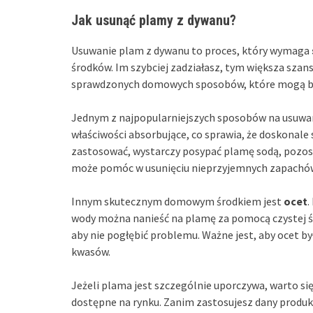
Jak usunąć plamy z dywanu?
Usuwanie plam z dywanu to proces, który wymaga
środków. Im szybciej zadziałasz, tym większa szan
sprawdzonych domowych sposobów, które mogą być
Jednym z najpopularniejszych sposobów na usuwan
właściwości absorbujące, co sprawia, że doskonale
zastosować, wystarczy posypać plamę sodą, pozosta
może pomóc w usunięciu nieprzyjemnych zapachów
Innym skutecznym domowym środkiem jest
ocet
.
wody można nanieść na plamę za pomocą czystej ści
aby nie pogłębić problemu. Ważne jest, aby ocet by
kwasów.
Jeżeli plama jest szczególnie uporczywa, warto s
dostępne na rynku. Zanim zastosujesz dany produk