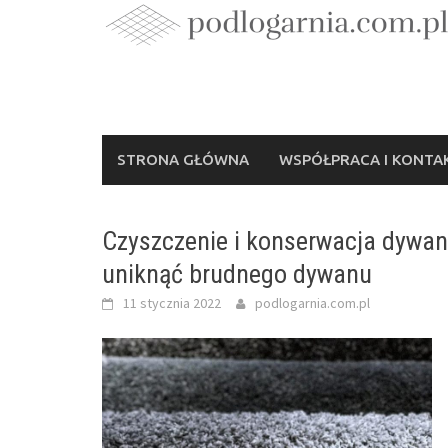
Skip
to
content
STRONA GŁÓWNA
WSPÓŁPRACA I KONTA
Czyszczenie i konserwacja dywan
uniknąć brudnego dywanu
11 stycznia 2022
podlogarnia.com.pl