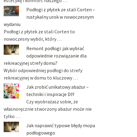
estetykę i komfort naszego …
Podłogi z płytek ze stali Corten –
rustykalny urok w nowoczesnym
wydaniu
Podłogi z płytek ze stali Corten to
nowoczesny wybór, który …
Remont podłogi: jak wybrać
odpowiednie rozwiązanie dla
rekreacyjnej strefy domu?
Wybór odpowiedniej podłogi do strefy
rekreacyjnej w domu to kluczowy …
Jak zrobić unikatowy abażur –
techniki i inspiracje DIY
Czy wyobrażasz sobie, że
własnoręcznie stworzony abażur może nie
tylko …
Jak naprawić typowe błędy mopa
podłogowego