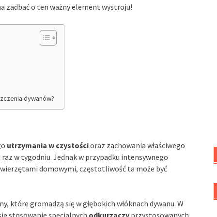
żna zadbać o ten ważny element wystroju!
yszczenia dywanów?
go
utrzymania w czystości
oraz zachowania właściwego
ej raz w tygodniu. Jednak w przypadku intensywnego
 zwierzętami domowymi, częstotliwość ta może być
ny, które gromadzą się w głębokich włóknach dywanu. W
się stosowanie specjalnych
odkurzaczy
przystosowanych