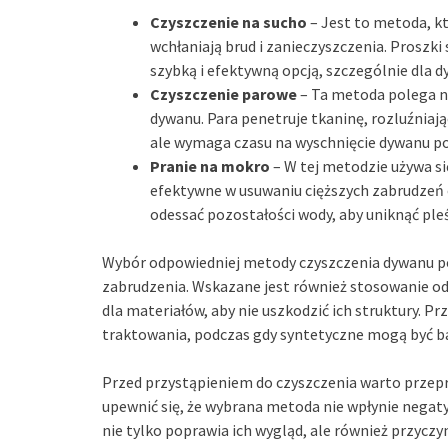
Czyszczenie na sucho
– Jest to metoda, kt
wchłaniają brud i zanieczyszczenia. Proszki 
szybką i efektywną opcją, szczególnie dla 
Czyszczenie parowe
– Ta metoda polega na
dywanu. Para penetruje tkaninę, rozluźniają
ale wymaga czasu na wyschnięcie dywanu po
Pranie na mokro
– W tej metodzie używa si
efektywne w usuwaniu cięższych zabrudzeń o
odessać pozostałości wody, aby uniknąć ple
Wybór odpowiedniej metody czyszczenia dywanu pow
zabrudzenia. Wskazane jest również stosowanie o
dla materiałów, aby nie uszkodzić ich struktury. 
traktowania, podczas gdy syntetyczne mogą być ba
Przed przystąpieniem do czyszczenia warto przepr
upewnić się, że wybrana metoda nie wpłynie nega
nie tylko poprawia ich wygląd, ale również przycz