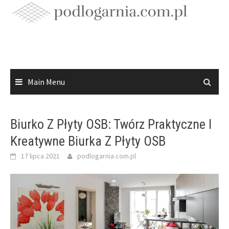
Skip
to
content
Main Menu
Biurko Z Płyty OSB: Twórz Praktyczne I
Kreatywne Biurka Z Płyty OSB
17 lipca 2021
podlogarnia.com.pl