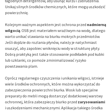
łagodnych detergentów, aby usunąć kurzu i zabrudzenia.
Unikaj silnych środków chemicznych, które mogą uszkodzić
powierzchnię.
Kolejnym ważnym aspektem jest ochrona przed
nadmierną
wilgocią
. OSB jest materiałem wrażliwym na wodę, dlatego
warto unikać stawiania na biurku mokrych przedmiotów.
Jeśli dojdzie do rozlania płynów, należy je natychmiast
osuszyć, aby zapobiec wniknięciu wody w strukturę płyty.
Dobrą praktyką jest także stosowanie podkładek pod kubki
lub szklanki, co pomoże zminimalizować ryzyko
powstawania plam.
Oprócz regularnego czyszczenia i unikania wilgoci, istnieje
wiele środków ochronnych, które można wykorzystać do
zabezpieczenia powierzchni biurka. Wosk lub specjalne
preparaty do mebli mogą dostarczyć dodatkowej warstwy
ochronnej, która zabezpieczy biurko przed
zarysowaniami
i uszkodzeniami mechanicznymi. Aplikacja takiego środka