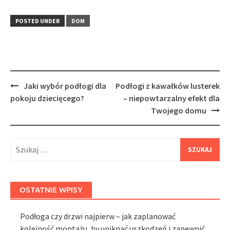
POSTED UNDER
DOM
Post
Jaki wybór podłogi dla
Podłogi z kawałków lusterek
navigation
pokoju dziecięcego?
– niepowtarzalny efekt dla
Twojego domu
Szukaj:
OSTATNIE WPISY
Podłoga czy drzwi najpierw – jak zaplanować
kolejność montażu, by uniknąć uszkodzeń i zapewnić